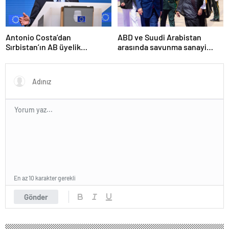
Antonio Costa’dan
ABD ve Suudi Arabistan
Sırbistan’ın AB üyelik
arasında savunma sanayi
sürecine ilişkin açıklama
anlaşması imzalandı
En az 10 karakter gerekli
Gönder