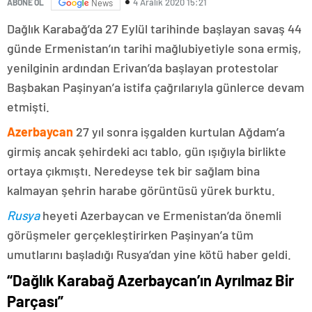
4 Aralık 2020 15:21
ABONE OL
News
Dağlık Karabağ’da 27 Eylül tarihinde başlayan savaş 44
günde Ermenistan’ın tarihi mağlubiyetiyle sona ermiş,
yenilginin ardından Erivan’da başlayan protestolar
Başbakan Paşinyan’a istifa çağrılarıyla günlerce devam
etmişti.
Azerbaycan
27 yıl sonra işgalden kurtulan Ağdam’a
girmiş ancak şehirdeki acı tablo, gün ışığıyla birlikte
ortaya çıkmıştı. Neredeyse tek bir sağlam bina
kalmayan şehrin harabe görüntüsü yürek burktu.
Rusya
heyeti Azerbaycan ve Ermenistan’da önemli
görüşmeler gerçekleştirirken Paşinyan’a tüm
umutlarını başladığı Rusya’dan yine kötü haber geldi.
“Dağlık Karabağ Azerbaycan’ın Ayrılmaz Bir
Parçası”