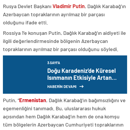
Rusya Devlet Başkanı
Vladimir Putin
, Dağlık Karabağ’ın
Azerbaycan topraklarının ayrılmaz bir parçası
olduğunu ifade etti.
Rossiya 1’e konuşan Putin, Dağlık Karabağ’ın aidiyeti ile
ilgili değerlendirmesinde bölgenin Azerbaycan
topraklarının ayrılmaz bir parçası olduğunu söyledi.
3.SAYFA
Doğu Karadeniz’de Küresel
Isınmanın Etkisiyle Artan
Yağışlar Kirliliğe Neden
HABERİN DEVAMI
Oluyor
Putin, “
Ermenistan
, Dağlık Karabağ’ın bağımsızlığını ve
egemenliğini tanımadı. Bu, uluslararası hukuk
açısından hem Dağlık Karabağ’ın hem de ona komşu
tüm bölgelerin Azerbaycan Cumhuriyeti topraklarının