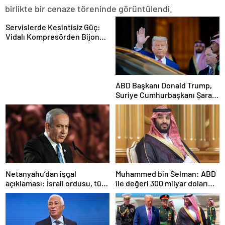
birlikte bir cenaze töreninde görüntülendi.
Servislerde Kesintisiz Güç:
Vidalı Kompresörden Bijon
Tabancasına Tam Performans
ABD Başkanı Donald Trump,
Suriye Cumhurbaşkanı Şara
ile görüşecek
Netanyahu’dan işgal
Muhammed bin Selman: ABD
açıklaması: İsrail ordusu, tüm
ile değeri 300 milyar doları
gücüyle Gazze’ye girecek
aşan anlaşmalar imzaladık