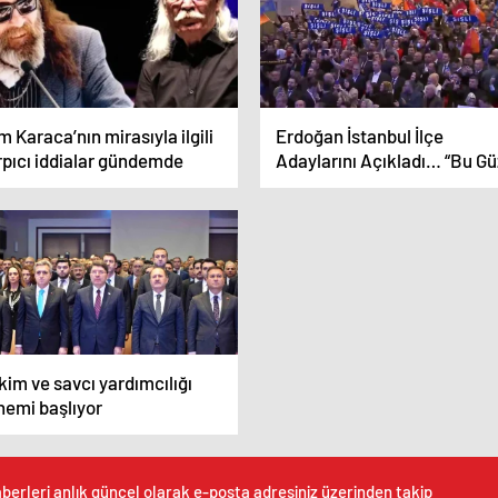
 Karaca’nın mirasıyla ilgili
Erdoğan İstanbul İlçe
rpıcı iddialar gündemde
Adaylarını Açıkladı… “Bu Gü
Şehir 5 Yıl Gibi Kısa Sürede
Çeyrek Asırlık İrtifa Kaybı
Yaşadı”
im ve savcı yardımcılığı
nemi başlıyor
berleri anlık güncel olarak e-posta adresiniz üzerinden takip