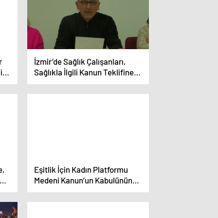
r
İzmir’de Sağlık Çalışanları,
i
Sağlıkla İlgili Kanun Teklifine
Tepki Gösterdi
e,
Eşitlik İçin Kadın Platformu
Medeni Kanun’un Kabulünün
Yıl Dönümünü Kutladı