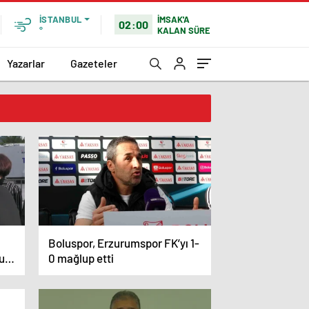
İMSAK'A
İSTANBUL
02:00
KALAN SÜRE
°
Yazarlar
Gazeteler
Boluspor, Erzurumspor FK’yı 1-
uç
0 mağlup etti