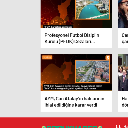
Profesyonel Futbol Disiplin
Cem
Kurulu (PFDK) Cezaları
ça
Açıkladı
AYM, Can Atalay’ın haklarının
Hak
ihlal edildiğine karar verdi
dö
Ha