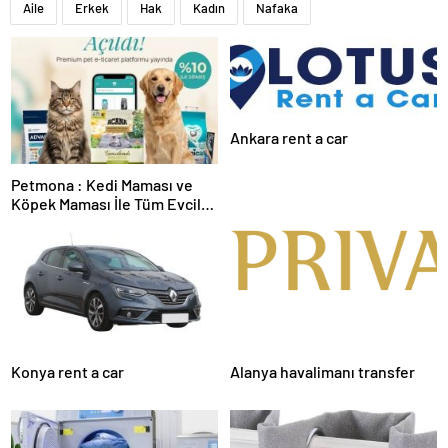
Aile
Erkek
Hak
Kadın
Nafaka
Ankara rent a car
Petmona : Kedi Maması ve
Köpek Maması İle Tüm Evcil
Hayvan Ürünleri
Konya rent a car
Alanya havalimanı transfer