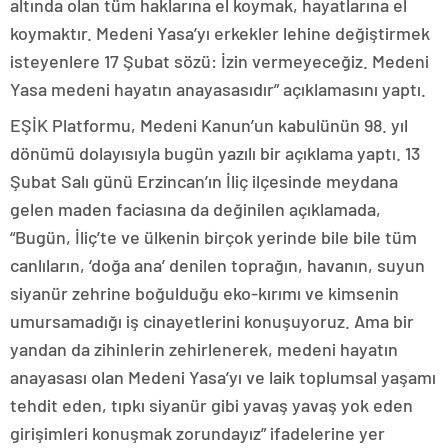
altında olan tüm haklarına el koymak, hayatlarına el
koymaktır. Medeni Yasa’yı erkekler lehine değiştirmek
isteyenlere 17 Şubat sözü: İzin vermeyeceğiz. Medeni
Yasa medeni hayatın anayasasıdır” açıklamasını yaptı.
EŞİK Platformu, Medeni Kanun’un kabulünün 98. yıl
dönümü dolayısıyla bugün yazılı bir açıklama yaptı. 13
Şubat Salı günü Erzincan’ın İliç ilçesinde meydana
gelen maden faciasına da değinilen açıklamada,
“Bugün, İliç’te ve ülkenin birçok yerinde bile bile tüm
canlıların, ‘doğa ana’ denilen toprağın, havanın, suyun
siyanür zehrine boğulduğu eko-kırımı ve kimsenin
umursamadığı iş cinayetlerini konuşuyoruz. Ama bir
yandan da zihinlerin zehirlenerek, medeni hayatın
anayasası olan Medeni Yasa’yı ve laik toplumsal yaşamı
tehdit eden, tıpkı siyanür gibi yavaş yavaş yok eden
girişimleri konuşmak zorundayız” ifadelerine yer