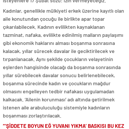
isteyenlere 17 Şubat sözü: İzin vermeyeceğiz.
Kadınlar, genellikle mülkiyeti erkek üzerine kayıtlı olan
aile konutundan çocuğu ile birlikte apar topar
çıkarılabilecek. Kadının evlilikten kaynaklanan
tazminat, nafaka, evlilikte edinilmiş malların paylaşımı
gibi ekonomik haklarını alması boşanma sonrasına
kalacak, yıllar sürecek davalar ile geciktirilecek ve
tırpanlanacak. Aynı şekilde çocukların velayetinin
eşlerden hangisinde olacağı da boşanma sonrasında
yıllar sürebilecek davalar sonucu belirlenebilecek,
boşanma sürecinde kadın ve çocukların mağdur
olmasını engelleyen tedbir nafakası uygulamadan
kalkacak. ‘Ailenin korunması’ adı altında getirilmek
istenen aile arabuluculuğu sistemiyle kadınların
boşanması zorlaştırılacak.
“‘ŞİDDETE BOYUN EĞ YUVANI YIKMA’ BASKISI BU KEZ