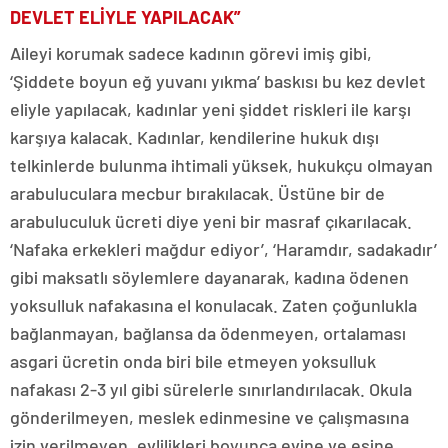
DEVLET ELİYLE YAPILACAK”
Aileyi korumak sadece kadının görevi imiş gibi,
‘Şiddete boyun eğ yuvanı yıkma’ baskısı bu kez devlet
eliyle yapılacak, kadınlar yeni şiddet riskleri ile karşı
karşıya kalacak. Kadınlar, kendilerine hukuk dışı
telkinlerde bulunma ihtimali yüksek, hukukçu olmayan
arabuluculara mecbur bırakılacak. Üstüne bir de
arabuluculuk ücreti diye yeni bir masraf çıkarılacak.
‘Nafaka erkekleri mağdur ediyor’, ‘Haramdır, sadakadır’
gibi maksatlı söylemlere dayanarak, kadına ödenen
yoksulluk nafakasına el konulacak. Zaten çoğunlukla
bağlanmayan, bağlansa da ödenmeyen, ortalaması
asgari ücretin onda biri bile etmeyen yoksulluk
nafakası 2-3 yıl gibi sürelerle sınırlandırılacak. Okula
gönderilmeyen, meslek edinmesine ve çalışmasına
izin verilmeyen, evlilikleri boyunca evine ve eşine