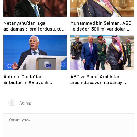
Netanyahu’dan işgal
Muhammed bin Selman: ABD
açıklaması: İsrail ordusu, tüm
ile değeri 300 milyar doları
gücüyle Gazze’ye girecek
aşan anlaşmalar imzaladık
Antonio Costa’dan
ABD ve Suudi Arabistan
Sırbistan’ın AB üyelik
arasında savunma sanayi
sürecine ilişkin açıklama
anlaşması imzalandı