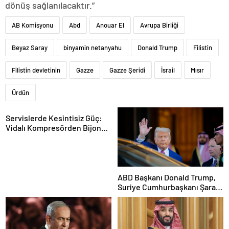
dönüş sağlanılacaktır.”
AB Komisyonu
Abd
Anouar El
Avrupa Birliği
Beyaz Saray
binyamin netanyahu
Donald Trump
Filistin
Filistin devletinin
Gazze
Gazze Şeridi
İsrail
Mısır
Ürdün
Servislerde Kesintisiz Güç:
Vidalı Kompresörden Bijon
Tabancasına Tam Performans
ABD Başkanı Donald Trump,
Suriye Cumhurbaşkanı Şara
ile görüşecek