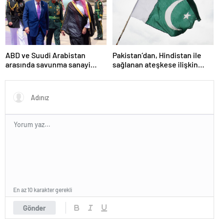
ABD ve Suudi Arabistan
Pakistan’dan, Hindistan ile
arasında savunma sanayi
sağlanan ateşkese ilişkin
anlaşması imzalandı
değerlendirme
En az 10 karakter gerekli
Gönder