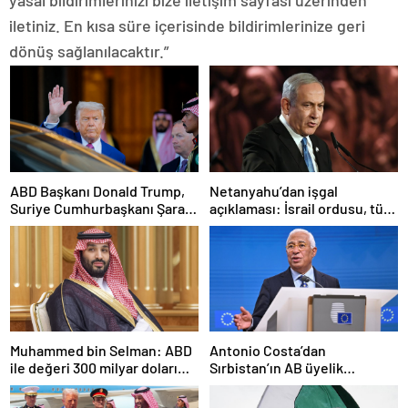
yasal bildirimlerinizi bize iletişim sayfası üzerinden
iletiniz. En kısa süre içerisinde bildirimlerinize geri
dönüş sağlanılacaktır.”
ABD Başkanı Donald Trump,
Netanyahu’dan işgal
Suriye Cumhurbaşkanı Şara
açıklaması: İsrail ordusu, tüm
ile görüşecek
gücüyle Gazze’ye girecek
Muhammed bin Selman: ABD
Antonio Costa’dan
ile değeri 300 milyar doları
Sırbistan’ın AB üyelik
aşan anlaşmalar imzaladık
sürecine ilişkin açıklama