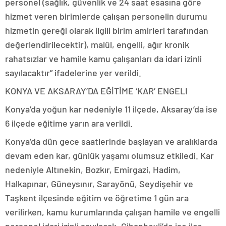
personel (sağlık, güvenlik ve 24 saat esasına göre
hizmet veren birimlerde çalışan personelin durumu
hizmetin gereği olarak ilgili birim amirleri tarafından
değerlendirilecektir), malûl, engelli, ağır kronik
rahatsızlar ve hamile kamu çalışanları da idari izinli
sayılacaktır” ifadelerine yer verildi.
KONYA VE AKSARAY’DA EĞİTİME ‘KAR’ ENGELI
Konya’da yoğun kar nedeniyle 11 ilçede, Aksaray’da ise
6 ilçede eğitime yarın ara verildi.
Konya’da dün gece saatlerinde başlayan ve aralıklarda
devam eden kar, günlük yaşamı olumsuz etkiledi. Kar
nedeniyle Altınekin, Bozkır, Emirgazi, Hadim,
Halkapınar, Güneysınır, Sarayönü, Seydişehir ve
Taşkent ilçesinde eğitim ve öğretime 1 gün ara
verilirken, kamu kurumlarında çalışan hamile ve engelli