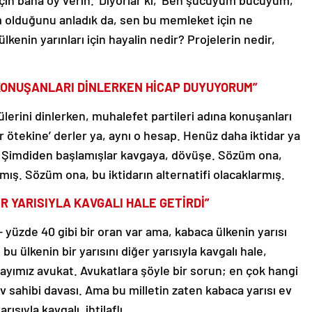
 için bana oy verin.’ Diyorlar ki, ‘Ben şucuyum bucuyum,
im olduğunu anladık da, sen bu memleket için ne
kenin yarınları için hayalin nedir? Projelerin nedir,
 KONUŞANLARI DİNLERKEN HİCAP DUYUYORUM”
ülerini dinlerken, muhalefet partileri adına konuşanları
r ötekine’ derler ya, aynı o hesap. Henüz daha iktidar ya
ın. Şimdiden başlamışlar kavgaya, dövüşe. Sözüm ona,
mış. Sözüm ona, bu iktidarın alternatifi olacaklarmış.
ER YARISIYLA KAVGALI HALE GETİRDİ”
 yüzde 40 gibi bir oran var ama, kabaca ülkenin yarısı
bu ülkenin bir yarısını diğer yarısıyla kavgalı hale,
 adayımız avukat. Avukatlara şöyle bir sorun; en çok hangi
ev sahibi davası. Ama bu milletin zaten kabaca yarısı ev
arısıyla kavgalı, ihtilaflı.