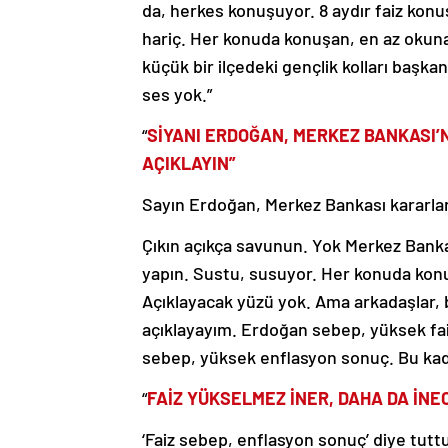
da, herkes konuşuyor. 8 aydır faiz kon
hariç. Her konuda konuşan, en az okunan
küçük bir ilçedeki gençlik kolları başk
ses yok.”
“
SİYANI ERDOĞAN, MERKEZ BANKASI’
AÇIKLAYIN”
Sayın Erdoğan, Merkez Bankası kararları
Çıkın açıkça savunun. Yok Merkez Bankas
yapın. Sustu, susuyor. Her konuda konu
Açıklayacak yüzü yok. Ama arkadaşlar, 
açıklayayım. Erdoğan sebep, yüksek f
sebep, yüksek enflasyon sonuç. Bu kad
“
FAİZ YÜKSELMEZ İNER, DAHA DA İNE
‘Faiz sebep, enflasyon sonuç’ diye tut