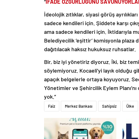
“
İFADE ÖZGÜRLÜĞÜNÜ SAVUNUYORLAR
İdeolojik zıtlıklar, siyasi görüş ayrılık
sadece kendileri için. Şiddete karşı çık
ama sadece kendileri için. İktidarıyla m
Belediyecilik ‘eşittir’ komisyonla plaza d
dağıtılacak haksız hukuksuz ruhsatlar.
Bir, biz iyi yönetiriz diyoruz. İki, biz t
söylemiyoruz. Kocaeli’yi layık olduğu g
apaçık belgelerle ortaya koyuyoruz. Seç
Yönetimler ve Şehircilik Eylem Planı’nı
yok.”
Faiz
Merkez Bankası
Sahipsiz
Ülke