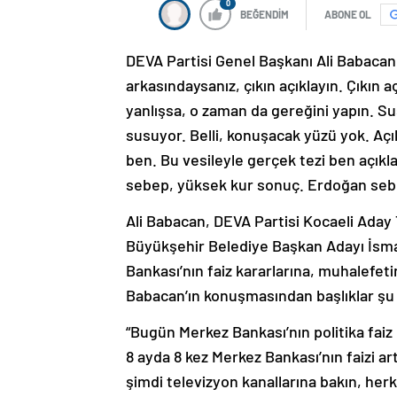
0
BEĞENDİM
ABONE OL
DEVA Partisi Genel Başkanı Ali Babacan
arkasındaysanız, çıkın açıklayın. Çıkın 
yanlışsa, o zaman da gereğini yapın. 
susuyor. Belli, konuşacak yüzü yok. Aç
ben. Bu vesileyle gerçek tezi ben açık
sebep, yüksek kur sonuç. Erdoğan sebe
Ali Babacan, DEVA Partisi Kocaeli Aday
Büyükşehir Belediye Başkan Adayı İsma
Bankası’nın faiz kararlarına, muhalefet
Babacan’ın konuşmasından başlıklar şu 
“Bugün Merkez Bankası’nın politika faiz
8 ayda 8 kez Merkez Bankası’nın faizi ar
şimdi televizyon kanallarına bakın, herk