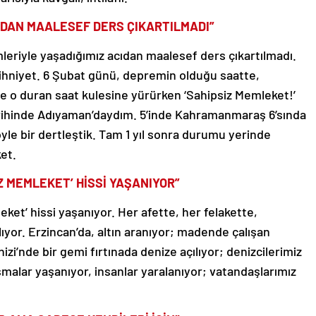
IDAN MAALESEF DERS ÇIKARTILMADI”
eriyle yaşadığımız acıdan maalesef ders çıkartılmadı.
ihniyet. 6 Şubat günü, depremin olduğu saatte,
de o duran saat kulesine yürürken ‘Sahipsiz Memleket!’
arihinde Adıyaman’daydım. 5’inde Kahramanmaraş 6’sında
le bir dertleştik. Tam 1 yıl sonra durumu yerinde
ket.
Z MEMLEKET’ HİSSİ YAŞANIYOR”
ket’ hissi yaşanıyor. Her afette, her felakette,
lıyor. Erzincan’da, altın aranıyor; madende çalışan
izi’nde bir gemi fırtınada denize açılıyor; denizcilerimiz
şmalar yaşanıyor, insanlar yaralanıyor; vatandaşlarımız