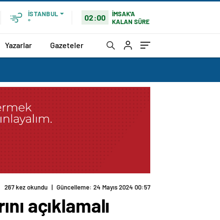
İMSAK'A
İSTANBUL
02:00
KALAN SÜRE
°
Yazarlar
Gazeteler
ını açıklamalı