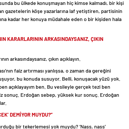
usunda bu ülkede konuşmayan hiç kimse kalmadı, bir kişi
 gazetelerin köşe yazarlarına laf yetiştiren, partisinin
anına kadar her konuya müdahale eden o bir kişiden hala
NIN KARARLARININ ARKASINDAYSANIZ, ÇIKIN
nın arkasındaysanız, çıkın açıklayın.
ı’nın faiz artırması yanlışsa, o zaman da gereğini
şuyor, bu konuda susuyor. Belli, konuşacak yüzü yok.
ben açıklayayım ben. Bu vesileyle gerçek tezi ben
aiz sonuç. Erdoğan sebep, yüksek kur sonuç. Erdoğan
ar.
CEK’ DEMİYOR MUYDU?”
turduğu bir tekerlemesi yok muydu? ‘Nass, nass’