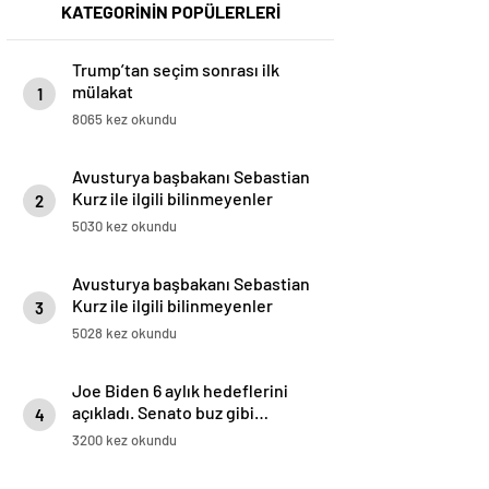
KATEGORİNİN POPÜLERLERİ
Trump’tan seçim sonrası ilk
mülakat
1
8065 kez okundu
Avusturya başbakanı Sebastian
Kurz ile ilgili bilinmeyenler
2
5030 kez okundu
Avusturya başbakanı Sebastian
Kurz ile ilgili bilinmeyenler
3
5028 kez okundu
Joe Biden 6 aylık hedeflerini
açıkladı. Senato buz gibi…
4
3200 kez okundu