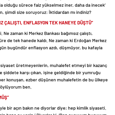
a olduğu sürece faiz yükselmez iner, daha da inecek’
 şimdi size soruyoruz: İktidardan mı indiniz?
Z ÇALIŞTI, ENFLASYON TEK HANEYE DÜŞTÜ”
ki. Ne zaman ki Merkez Bankası bağımsız çalıştı,
üre de tek hanede kaldı. Ne zaman ki Erdoğan Merkez
o gün bugündür enflasyon azdı, düşmüyor, bu kafayla
a siyaset üretmeyenlerin, muhalefet etmeyi bir kazanç
de şiddete karşı çıkan, işine geldiğinde bir yumruğu
ezber konuşan, ezber düşünen muhalefetin de bu ülkeye
 söylüyorum ben.
MÜŞ”
le bir açın bakın ne diyorlar diye; hep kimlik siyaseti.