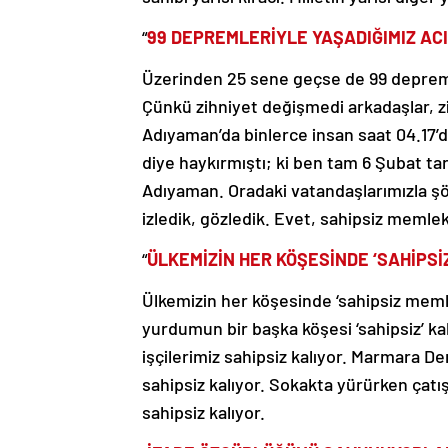
“
99 DEPREMLERİYLE YAŞADIĞIMIZ AC
Üzerinden 25 sene geçse de 99 depreml
Çünkü zihniyet değişmedi arkadaşlar, z
Adıyaman’da binlerce insan saat 04.17’
diye haykırmıştı; ki ben tam 6 Şubat t
Adıyaman. Oradaki vatandaşlarımızla şöy
izledik, gözledik. Evet, sahipsiz memle
“
ÜLKEMİZİN HER KÖŞESİNDE ‘SAHİPSİ
Ülkemizin her köşesinde ‘sahipsiz memle
yurdumun bir başka köşesi ‘sahipsiz’ ka
işçilerimiz sahipsiz kalıyor. Marmara Den
sahipsiz kalıyor. Sokakta yürürken çatı
sahipsiz kalıyor.