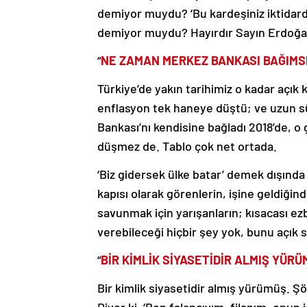
demiyor muydu? ‘Bu kardeşiniz iktidard
demiyor muydu? Hayırdır Sayın Erdoğan,
“
NE ZAMAN MERKEZ BANKASI BAĞIMSI
Türkiye’de yakın tarihimiz o kadar açık 
enflasyon tek haneye düştü; ve uzun s
Bankası’nı kendisine bağladı 2018’de, 
düşmez de. Tablo çok net ortada.
‘Biz gidersek ülke batar’ demek dışınd
kapısı olarak görenlerin, işine geldiğin
savunmak için yarışanların; kısacası 
verebileceği hiçbir şey yok, bunu açık
“
BİR KİMLİK SİYASETİDİR ALMIŞ YÜRÜ
Bir kimlik siyasetidir almış yürümüş. Şöy