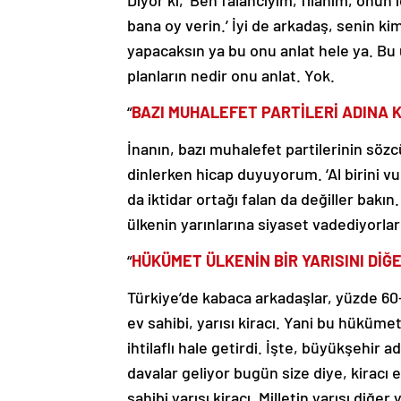
Diyor ki, ‘Ben falancıyım, filanım, onun
bana oy verin.’ İyi de arkadaş, senin k
yapacaksın ya bu onu anlat hele ya. Bu ül
planların nedir onu anlat. Yok.
“
BAZI MUHALEFET PARTİLERİ ADINA
İnanın, bazı muhalefet partilerinin sözc
dinlerken hicap duyuyorum. ‘Al birini vu
da iktidar ortağı falan da değiller bak
ülkenin yarınlarına siyaset vadediyorlar
“
HÜK
Ü
MET ÜLKENİN BİR YARISINI DİĞ
Türkiye’de kabaca arkadaşlar, yüzde 60-
ev sahibi, yarısı kiracı. Yani bu hükümet 
ihtilaflı hale getirdi. İşte, büyükşehir
davalar geliyor bugün size diye, kiracı 
sahibi yarısı kiracı. Milletin yarısı diğer y