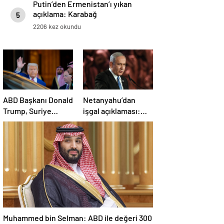
Putin’den Ermenistan’ı yıkan
açıklama: Karabağ
5
Azerbaycan’ın ayrılmaz bir
2206 kez okundu
parçasıdır!
ABD Başkanı Donald
Netanyahu’dan
Trump, Suriye
işgal açıklaması:
Cumhurbaşkanı
İsrail ordusu, tüm
Şara ile görüşecek
gücüyle Gazze’ye
girecek
Muhammed bin Selman: ABD ile değeri 300