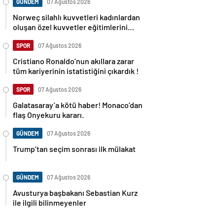
GÜNDEM
07 Ağustos 2026
Norweç silahlı kuvvetleri kadınlardan
oluşan özel kuvvetler eğitimlerini
başlattı.
SPOR
07 Ağustos 2026
Cristiano Ronaldo’nun akıllara zarar
tüm kariyerinin istatistiğini çıkardık !
SPOR
07 Ağustos 2026
Galatasaray’a kötü haber! Monaco’dan
flaş Onyekuru kararı.
GÜNDEM
07 Ağustos 2026
Trump’tan seçim sonrası ilk mülakat
GÜNDEM
07 Ağustos 2026
Avusturya başbakanı Sebastian Kurz
ile ilgili bilinmeyenler