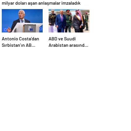
milyar doları aşan anlaşmalar imzaladık
Antonio Costa’dan
ABD ve Suudi
Sırbistan’ın AB
Arabistan arasında
üyelik sürecine
savunma sanayi
ilişkin açıklama
anlaşması imzalandı