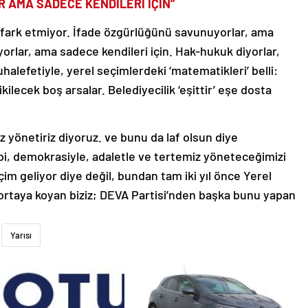
 AMA SADECE KENDİLERİ İÇİN”
ları fark etmiyor. İfade özgürlüğünü savunuyorlar, ama
ıyorlar, ama sadece kendileri için. Hak-hukuk diyorlar,
uhalefetiyle, yerel seçimlerdeki ‘matematikleri’ belli:
ikilecek boş arsalar. Belediyecilik ‘eşittir’ eşe dosta
emiz yönetiriz diyoruz. ve bunu da laf olsun diye
ibi, demokrasiyle, adaletle ve tertemiz yöneteceğimizi
im geliyor diye değil, bundan tam iki yıl önce Yerel
 ortaya koyan biziz; DEVA Partisi’nden başka bunu yapan
Yarısı