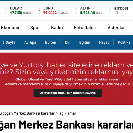
DOLAR
EURO
ALTIN
BITCOIN
47,7138
55,0222
6.526,40
%
0.16%
-0.02%
0,52
Ekonomi
Spor
Kadın
Foto Galeri
Videolar
3.Sayfa
Avrupa
Bülten
Din
Eğitim
Hayat
Politika
Erdoğan Merkez Bankası kararlarını açıklamalı
an Merkez Bankası kararlar