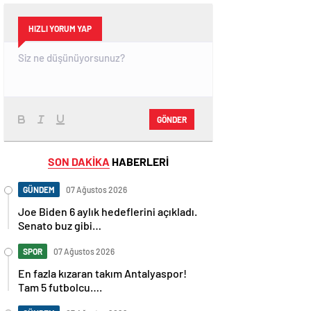
HIZLI YORUM YAP
GÖNDER
SON DAKİKA
HABERLERİ
GÜNDEM
07 Ağustos 2026
Joe Biden 6 aylık hedeflerini açıkladı.
Senato buz gibi…
SPOR
07 Ağustos 2026
En fazla kızaran takım Antalyaspor!
Tam 5 futbolcu….