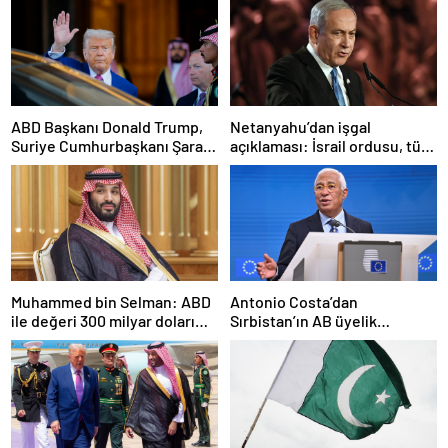
ABD Başkanı Donald Trump,
Netanyahu’dan işgal
Suriye Cumhurbaşkanı Şara
açıklaması: İsrail ordusu, tüm
ile görüşecek
gücüyle Gazze’ye girecek
Muhammed bin Selman: ABD
Antonio Costa’dan
ile değeri 300 milyar doları
Sırbistan’ın AB üyelik
aşan anlaşmalar imzaladık
sürecine ilişkin açıklama