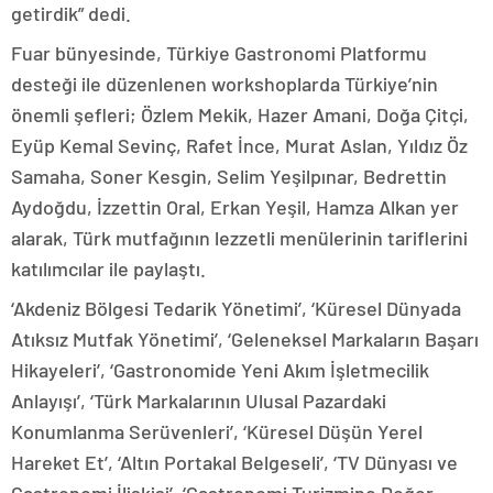
getirdik” dedi.
Fuar bünyesinde, Türkiye Gastronomi Platformu
desteği ile düzenlenen workshoplarda Türkiye’nin
önemli şefleri; Özlem Mekik, Hazer Amani, Doğa Çitçi,
Eyüp Kemal Sevinç, Rafet İnce, Murat Aslan, Yıldız Öz
Samaha, Soner Kesgin, Selim Yeşilpınar, Bedrettin
Aydoğdu, İzzettin Oral, Erkan Yeşil, Hamza Alkan yer
alarak, Türk mutfağının lezzetli menülerinin tariflerini
katılımcılar ile paylaştı.
‘Akdeniz Bölgesi Tedarik Yönetimi’, ‘Küresel Dünyada
Atıksız Mutfak Yönetimi’, ‘Geleneksel Markaların Başarı
Hikayeleri’, ‘Gastronomide Yeni Akım İşletmecilik
Anlayışı’, ‘Türk Markalarının Ulusal Pazardaki
Konumlanma Serüvenleri’, ‘Küresel Düşün Yerel
Hareket Et’, ‘Altın Portakal Belgeseli’, ‘TV Dünyası ve