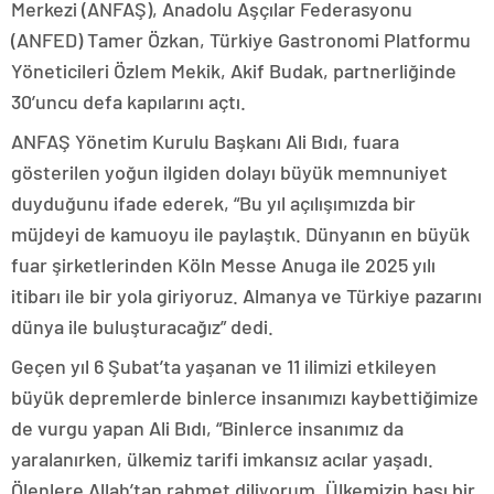
Merkezi (ANFAŞ), Anadolu Aşçılar Federasyonu
(ANFED) Tamer Özkan, Türkiye Gastronomi Platformu
Yöneticileri Özlem Mekik, Akif Budak, partnerliğinde
30’uncu defa kapılarını açtı.
ANFAŞ Yönetim Kurulu Başkanı Ali Bıdı, fuara
gösterilen yoğun ilgiden dolayı büyük memnuniyet
duyduğunu ifade ederek, “Bu yıl açılışımızda bir
müjdeyi de kamuoyu ile paylaştık. Dünyanın en büyük
fuar şirketlerinden Köln Messe Anuga ile 2025 yılı
itibarı ile bir yola giriyoruz. Almanya ve Türkiye pazarını
dünya ile buluşturacağız” dedi.
Geçen yıl 6 Şubat’ta yaşanan ve 11 ilimizi etkileyen
büyük depremlerde binlerce insanımızı kaybettiğimize
de vurgu yapan Ali Bıdı, “Binlerce insanımız da
yaralanırken, ülkemiz tarifi imkansız acılar yaşadı.
Ölenlere Allah’tan rahmet diliyorum. Ülkemizin başı bir