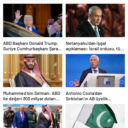
ABD Başkanı Donald Trump,
Netanyahu’dan işgal
Suriye Cumhurbaşkanı Şara
açıklaması: İsrail ordusu, tüm
ile görüşecek
gücüyle Gazze’ye girecek
Muhammed bin Selman: ABD
Antonio Costa’dan
ile değeri 300 milyar doları
Sırbistan’ın AB üyelik
aşan anlaşmalar imzaladık
sürecine ilişkin açıklama