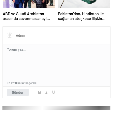
ABD ve Suudi Arabistan
Pakistan’dan, Hindistan ile
arasında savunma sanayi
sağlanan ateşkese ilişkin
anlaşması imzalandı
değerlendirme
En az 10 karakter gerekli
Gönder