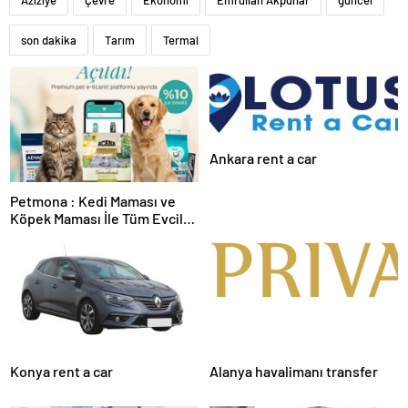
Aziziye
Çevre
Ekonomi
Emrullah Akpunar
güncel
son dakika
Tarım
Termal
Ankara rent a car
Petmona : Kedi Maması ve
Köpek Maması İle Tüm Evcil
Hayvan Ürünleri
Konya rent a car
Alanya havalimanı transfer