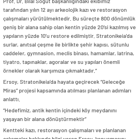
Prof. Dr. Bilal Söğüt başkanlığındaki ekibimiz
tarafından yılın 12 ayı arkeolojik kazı ve restorasyon
çalışmaları yürütülmektedir. Bu süreçte 800 dönümlük
geniş bir alana sahip olan kentin yüzde 20’si kazılmış ve
yapıların yüzde 10’u restore edilmiştir. Stratonikeia’da
surlar, anıtsal çeşme ile birlikte şehir kapısı, sütunlu
caddeler, gymnasion, meclis binası, hamamlar, latrina,
tiyatro, tapınaklar, agoralar ve su yapıları önemli
örnekler olarak karşımıza çıkmaktadır.”
Ersoy, Stratonikeia’da hayata geçirecek “Geleceğe
Miras” projesi kapsamında atılması planlanan adımları
anlattı.
“Hedefimiz, antik kentin içindeki köy meydanını
yaşayan bir alana dönüştürmektir”
Kentteki kazı, restorasyon çalışmaları ve planlanan
çalışmalar hakkında bilgi veren Ersoy, konuşmasını