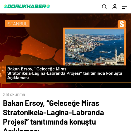
konuştu Açıklaması
fırsatlarını değerlendiriyor
218 okunma
Bakan Ersoy, “Geleceğe Miras
Stratonikeia-Lagina-Labranda
Projesi” tanıtımında konuştu
Açıklaması