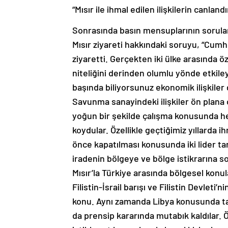
“Mısır ile ihmal edilen ilişkilerin canla
Sonrasında basın mensuplarının sorula
Mısır ziyareti hakkındaki soruyu, “Cumhu
ziyaretti. Gerçekten iki ülke arasında öze
niteliğini derinden olumlu yönde etkileyen
başında biliyorsunuz ekonomik ilişkiler 
Savunma sanayindeki ilişkiler ön plana
yoğun bir şekilde çalışma konusunda her i
koydular. Özellikle geçtiğimiz yıllarda ih
önce kapatılması konusunda iki lider ta
iradenin bölgeye ve bölge istikrarına so
Mısır’la Türkiye arasında bölgesel konul
Filistin-İsrail barışı ve Filistin Devleti
konu. Aynı zamanda Libya konusunda tab
da prensip kararında mutabık kaldılar.