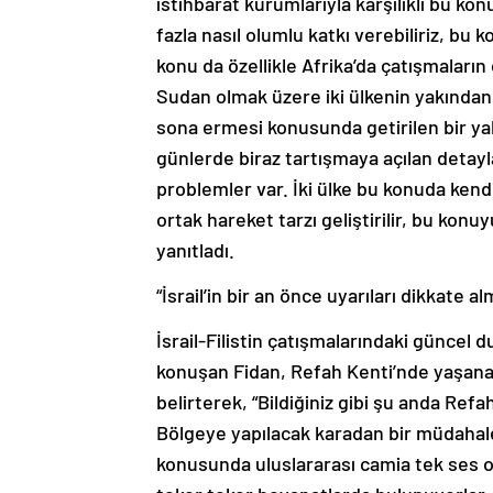
istihbarat kurumlarıyla karşılıklı bu k
fazla nasıl olumlu katkı verebiliriz, bu 
konu da özellikle Afrika’da çatışmalar
Sudan olmak üzere iki ülkenin yakından 
sona ermesi konusunda getirilen bir ya
günlerde biraz tartışmaya açılan detayl
problemler var. İki ülke bu konuda kendi
ortak hareket tarzı geliştirilir, bu kon
yanıtladı.
“İsrail’in bir an önce uyarıları dikkate a
İsrail-Filistin çatışmalarındaki güncel
konuşan Fidan, Refah Kenti’nde yaşanan
belirterek, “Bildiğiniz gibi şu anda Ref
Bölgeye yapılacak karadan bir müdahalen
konusunda uluslararası camia tek ses o