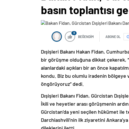
basın toplantısı ge
0
BEĞENDİM
ABONE OL
Dışişleri Bakanı Hakan Fidan, Cumhurbaş
bir görüşme olduğuna dikkat çekerek, “G
alanlardaki açıkları bir an önce kapatıl
kondu. Biz bu olumlu iradenin bölgeye ve
öngörüyoruz” dedi.
Dışişleri Bakanı Fidan, Gürcistan Dışişler
İkili ve heyetler arası görüşmenin ardı
Gürcistan’da yeni seçilen hükümet ile t
Darchiashvili’nin ilk ziyaretini Ankara’y
dileklerini iletti.