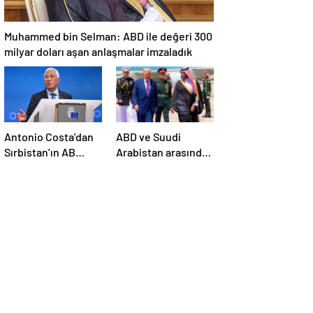
Muhammed bin Selman: ABD ile değeri 300
milyar doları aşan anlaşmalar imzaladık
Antonio Costa’dan
ABD ve Suudi
Sırbistan’ın AB
Arabistan arasında
üyelik sürecine
savunma sanayi
ilişkin açıklama
anlaşması imzalandı