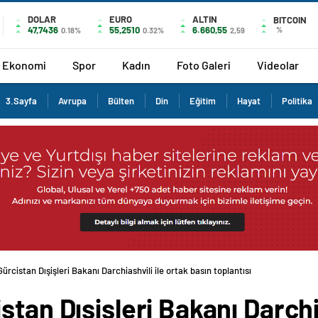
DOLAR
EURO
ALTIN
BITCOIN
47,7436
55,2510
6.660,55
%
0.18%
0.32%
2,59
Ekonomi
Spor
Kadın
Foto Galeri
Videolar
3.Sayfa
Avrupa
Bülten
Din
Eğitim
Hayat
Politika
ürcistan Dışişleri Bakanı Darchiashvili ile ortak basın toplantısı
tan Dışişleri Bakanı Darchia