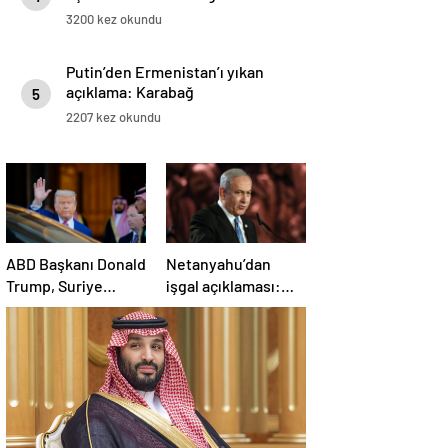
3200 kez okundu
Putin’den Ermenistan’ı yıkan
açıklama: Karabağ
5
Azerbaycan’ın ayrılmaz bir
2207 kez okundu
parçasıdır!
ABD Başkanı Donald
Netanyahu’dan
Trump, Suriye
işgal açıklaması:
Cumhurbaşkanı
İsrail ordusu, tüm
Şara ile görüşecek
gücüyle Gazze’ye
girecek