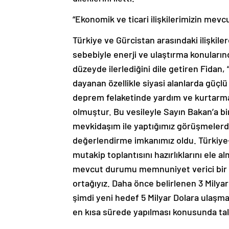
“Ekonomik ve ticari ilişkilerimizin me
Türkiye ve Gürcistan arasındaki ilişkil
sebebiyle enerji ve ulaştırma konularında
düzeyde ilerlediğini dile getiren Fidan, 
dayanan özellikle siyasi alanlarda güçl
deprem felaketinde yardım ve kurtarma 
olmuştur. Bu vesileyle Sayın Bakan’a b
mevkidaşım ile yaptığımız görüşmelerde i
değerlendirme imkanımız oldu. Türkiye-
mutakip toplantısını hazırlıklarını ele a
mevcut durumu memnuniyet verici bir dü
ortağıyız. Daha önce belirlenen 3 Milyar 
şimdi yeni hedef 5 Milyar Dolara ulaşm
en kısa sürede yapılması konusunda taleb