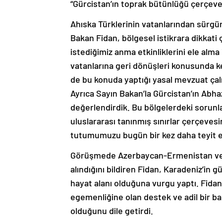
“Gürcistan’ın toprak bütünlüğü çerçe
Ahıska Türklerinin vatanlarından sürgü
Bakan Fidan, bölgesel istikrara dikkat
istediğimiz anma etkinliklerini ele alma
vatanlarına geri dönüşleri konusunda ke
de bu konuda yaptığı yasal mevzuat çalı
Ayrıca Sayın Bakan’la Gürcistan’ın Abh
değerlendirdik. Bu bölgelerdeki sorunl
uluslararası tanınmış sınırlar çerçeve
tutumumuzu bugün bir kez daha teyit e
Görüşmede Azerbaycan-Ermenistan ve R
alındığını bildiren Fidan, Karadeniz’in 
hayat alanı olduğuna vurgu yaptı. Fida
egemenliğine olan destek ve adil bir ba
olduğunu dile getirdi.