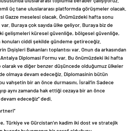
hususunda uluslararası toplumla beraber çalışıyoruz.
emli üç tane uluslararası platformda görüşmeler olacak.
esi Gazze meselesi olacak. Önümüzdeki hafta sonu
var. Buraya çok sayıda ülke geliyor. Buraya biz de
ki gelişmeleri küresel güvenliğe, bölgesel güvenliğe,
n konuları ciddi şekilde gündeme getireceğiz.
in Dışişleri Bakanları toplantısı var. Onun da arkasından
nda Antalya Diplomasi Formu var. Bu önümüzdeki iki hafta
ye olarak ve diğer benzer düşüncede olduğumuz ülkeler
isinde olmaya devam edeceğiz. Diplomasinin bütün
k bu vahşetin bir an önce durmasını, İsrail’in Sadece
yıp aynı zamanda hak ettiği cezaya bir an önce
 devam edeceğiz” dedi.
rtneri”
se, Türkiye ve Gürcistan’ın kadim iki dost ve stratejik
çin burada bulunmanın bir şeref olduğunu,