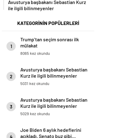
Avusturya başbakanı Sebastian Kurz
ile ilgili bilinmeyenler
KATEGORİNİN POPÜLERLERİ
Trump’tan seçim sonrası ilk
mülakat
1
8065 kez okundu
Avusturya başbakanı Sebastian
Kurz ile ilgili bilinmeyenler
2
5031 kez okundu
Avusturya başbakanı Sebastian
Kurz ile ilgili bilinmeyenler
3
5029 kez okundu
Joe Biden 6 aylık hedeflerini
açıkladı. Senato buz gibi…
4