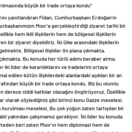
ndırılmasında büyük bir irade ortaya kondu”
rını yanıtlandıran Fidan, Cumhurbaşkanı Erdoğan’ın
rbaşkanımızın Mısır’a gerçekleştirdiği ziyaret tarihi bir
llikle hem ikili ilişkilerin hem de bölgesel ilişkilerin
 bir ziyaret diyebiliriz. İki ülke arasındaki ilişkilerin
gelmekte. Bölgesel ilişkiler ön plana çıkmakta.
 çıkmakta. Bu konuda her türlü adımı beraber atma,
ki lider de kararlılıklarını ve iradelerini ortaya
mal edilen bütün ilişkilerdeki alanlardaki açıkları bir an
rafından büyük bir irade ortaya kondu. Biz bu olumlu
n derece ciddi katkılar olacağını öngörüyoruz. Özellikle
ar olarak söylediğiniz gibi birinci konu Gazze meselesi.
’nin kurulması meselesi. Bu çok yoğun zaten tartışılan bir
ii yakından çalışmamız gerekiyor. İki lider bu konuda
 Öteden beri zaten Mısır’ın hem diplomasi hem de