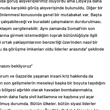
onuda görüş alışverişlerimiz oluyordu ama Libya’ya daha
konuda karşılıklı görüş alışverişinde bulunuldu. Diğer bir
ın önlenmesi konusunda genel bir mutabakat var. Başta
çalışabileceği ve buradaki çalışmaların durdurulması,
klaşım sergilenebilir. Aynı zamanda Somali’nin son
arına girmek istemediğim toprak bütünlüğüyle ilgili
 ortak yaklaşımlarının benzerliği üzerinden nasıl bir
uyu da görüşme imkanları oldu liderler arasında” şeklinde
lmasını bekliyoruz”
 durum ve Gazze’de yaşanan insani kriz hakkında da
 son gelişmelerin meseleyi başka bir boyuta taşıdığını
ah bölgesi ağırlıklı olarak havadan bombalanmakta.
in daha fazla sivil katliamına ve kaybına yol açar
lmuş durumda. Bütün ülkeler, bütün siyasi liderler