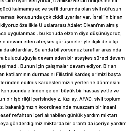
rail’e uyarı veriyorlar. Özellikle Refah bölgesine bir
 gücü kalmamış aç ve sefil durumda olan sivil nüfusun
maması konusunda çok ciddi uyarılar var. İsrail’in bir an
kliyoruz özellikle Uluslararası Adalet Divanı’nın almış
n önce uygulanması, bu konuda elzem diye düşünüyoruz.
in devam eden ateşkes görüşmeleriyle ilgili de bilgi
ı da aktardılar. Şu anda biliyorsunuz taraflar arasında
ve ara buluculuğuyla devam eden bir ateşkes süreci devam
şılmadı. Bunun için çalışmalar devam ediyor. Bir an
an katliamının durmasını Filistinli kardeşlerimizi başta
lerinden edilmiş kardeşlerimizin yerlerine dönmesini
m konusunda elinden geleni büyük bir hassasiyetle ve
 bir işbirliği içerisindeyiz. Kızılay, AFAD, sivil toplum
ız, bakanlığımızın koordinesinde muazzam bir insani
lesef refahtan içeri alınabilen günlük yardım miktarı
 veya gönderdiğimiz miktarda bir orantı da içeriye yardım