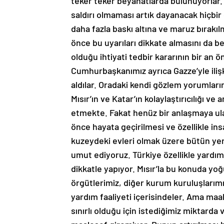
teker teker beyanatlarda bulunuyorlar. İs
saldırı olmaması artık dayanacak hiçbir
daha fazla baskı altına ve maruz bırakıl
önce bu uyarıları dikkate almasını da be
olduğu ihtiyati tedbir kararının bir a
Cumhurbaşkanımız ayrıca Gazze’yle ilişk
aldılar. Oradaki kendi gözlem yorumların
Mısır’ın ve Katar’ın kolaylaştırıcılığı 
etmekte. Fakat henüz bir anlaşmaya ula
önce hayata geçirilmesi ve özellikle ins
kuzeydeki evleri olmak üzere bütün yer
umut ediyoruz. Türkiye özellikle yardı
dikkatle yapıyor. Mısır’la bu konuda yoğun
örgütlerimiz, diğer kurum kuruluşlarım
yardım faaliyeti içerisindeler. Ama maa
sınırlı olduğu için istediğimiz miktarda