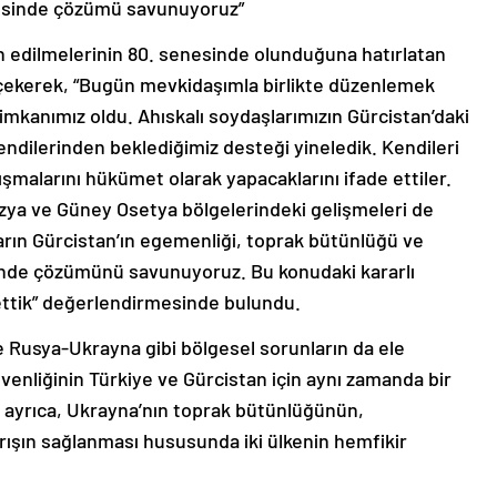
vesinde çözümü savunuyoruz”
n edilmelerinin 80. senesinde olunduğuna hatırlatan
i çekerek, “Bugün mevkidaşımla birlikte düzenlemek
 imkanımız oldu. Ahıskalı soydaşlarımızın Gürcistan’daki
ndilerinden beklediğimiz desteği yineledik. Kendileri
şmalarını hükümet olarak yapacaklarını ifade ettiler.
azya ve Güney Osetya bölgelerindeki gelişmeleri de
arın Gürcistan’ın egemenliği, toprak bütünlüğü ve
sinde çözümünü savunuyoruz. Bu konudaki kararlı
ttik” değerlendirmesinde bulundu.
usya-Ukrayna gibi bölgesel sorunların da ele
güvenliğinin Türkiye ve Gürcistan için aynı zamanda bir
n ayrıca, Ukrayna’nın toprak bütünlüğünün,
rışın sağlanması hususunda iki ülkenin hemfikir