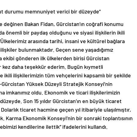
vcut durumu memnuniyet verici bir düzeyde”
ere değinen Bakan Fidan, Gürcistan’ın coğrafi konumu
 önemli bir paydaş olduğunu ve siyasi ilişkilerin ikili
“Ülkelerimiz arasında tarihi, insani ve kültürel bağlara
ü ilişkiler bulunmaktadır. Geçen sene yaşadığımız
ekibi gönderen ilk ülkelerden birisi Gürcistan
ir kez daha teşekkür ederim. Bugün kıymetli
kili ilişkilerimizin tüm vehçelerini kapsamlı bir şekilde
Gürcistan Yüksek Düzeyli Stratejik Konseyi’nin
lma imkanımız oldu. Ekonomik ve ticari ilişkilerimizin
zeyde. Son 15 yıldır Gürcistan’ın en büyük ticaret
Dolarlık ticaret hacmine geçen yıl itibariyle ulaşılmıştır,
ak. Karma Ekonomik Konseyi’nin bir sonraki toplantısının
imizi kendilerine ilettik” ifadelerini kullandı.