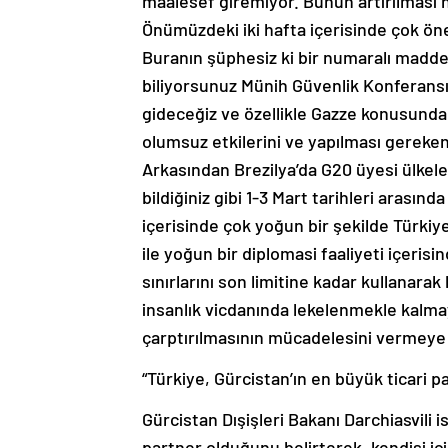
maalesef giremiyor. Bunun artırılması 
Önümüzdeki iki hafta içerisinde çok ön
Buranın şüphesiz ki bir numaralı madd
biliyorsunuz Münih Güvenlik Konferansı 
gideceğiz ve özellikle Gazze konusunda
olumsuz etkilerini ve yapılması gereke
Arkasından Brezilya’da G20 üyesi ülkeler
bildiğiniz gibi 1-3 Mart tarihleri arası
içerisinde çok yoğun bir şekilde Türki
ile yoğun bir diplomasi faaliyeti içer
sınırlarını son limitine kadar kullanara
insanlık vicdanında lekelenmekle kalma
çarptırılmasının mücadelesini vermeye
“Türkiye, Gürcistan’ın en büyük ticari pa
Gürcistan Dışişleri Bakanı Darchiasvili i
partner olduğunu belirterek, kendisi i