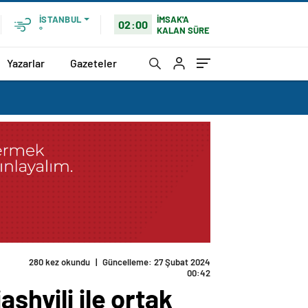
İMSAK'A
İSTANBUL
02:00
KALAN SÜRE
°
Yazarlar
Gazeteler
280 kez okundu
|
Güncelleme: 27 Şubat 2024
00:42
shvili ile ortak