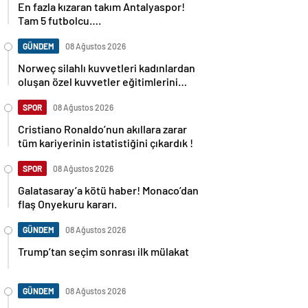
En fazla kızaran takım Antalyaspor!
Tam 5 futbolcu….
GÜNDEM
08 Ağustos 2026
Norweç silahlı kuvvetleri kadınlardan
oluşan özel kuvvetler eğitimlerini
başlattı.
SPOR
08 Ağustos 2026
Cristiano Ronaldo’nun akıllara zarar
tüm kariyerinin istatistiğini çıkardık !
SPOR
08 Ağustos 2026
Galatasaray’a kötü haber! Monaco’dan
flaş Onyekuru kararı.
GÜNDEM
08 Ağustos 2026
Trump’tan seçim sonrası ilk mülakat
GÜNDEM
08 Ağustos 2026