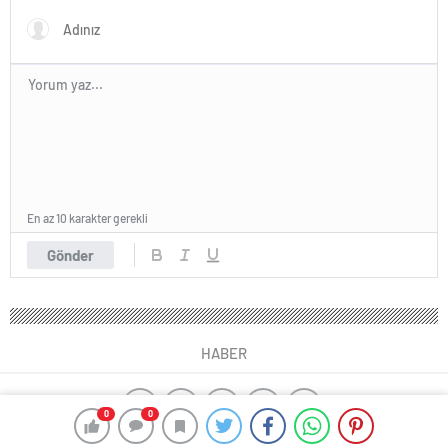
En az 10 karakter gerekli
Gönder
HABER
0
0
yangın algılama sistemleri