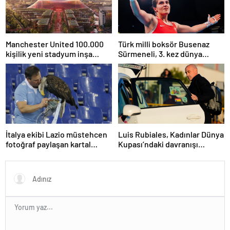
Manchester United 100.000
Türk milli boksör Busenaz
kişilik yeni stadyum inşa
Sürmeneli, 3. kez dünya
etmeyi planlıyor
şampiyonu oldu
İtalya ekibi Lazio müstehcen
Luis Rubiales, Kadınlar Dünya
fotoğraf paylaşan kartal
Kupası’ndaki davranışı
eğitmenini kovdu
nedeniyle cinsel saldırıdan
suçlu bulundu