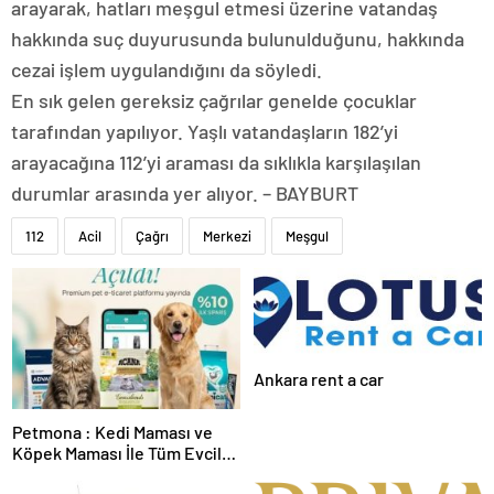
arayarak, hatları meşgul etmesi üzerine vatandaş
hakkında suç duyurusunda bulunulduğunu, hakkında
cezai işlem uygulandığını da söyledi.
En sık gelen gereksiz çağrılar genelde çocuklar
tarafından yapılıyor. Yaşlı vatandaşların 182’yi
arayacağına 112’yi araması da sıklıkla karşılaşılan
durumlar arasında yer alıyor. – BAYBURT
112
Acil
Çağrı
Merkezi
Meşgul
Ankara rent a car
Petmona : Kedi Maması ve
Köpek Maması İle Tüm Evcil
Hayvan Ürünleri