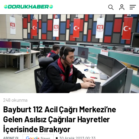
Bırakıyor
248 okunma
Bayburt 112 Acil Çağrı Merkezi’ne
Gelen Asılsız Çağrılar Hayretler
İçerisinde Bırakıyor
30 Aralık 2023 00:33
ABONE OL
News