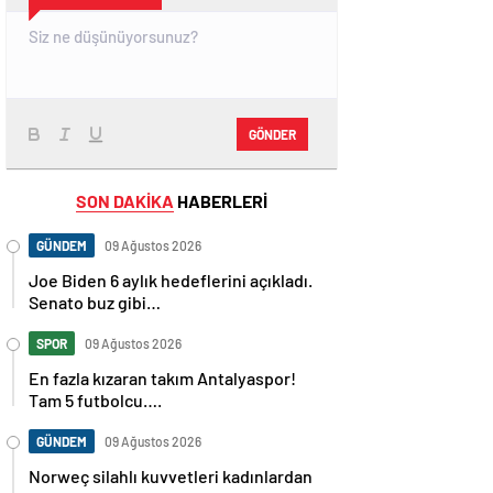
GÖNDER
SON DAKİKA
HABERLERİ
GÜNDEM
09 Ağustos 2026
Joe Biden 6 aylık hedeflerini açıkladı.
Senato buz gibi…
SPOR
09 Ağustos 2026
En fazla kızaran takım Antalyaspor!
Tam 5 futbolcu….
GÜNDEM
09 Ağustos 2026
Norweç silahlı kuvvetleri kadınlardan