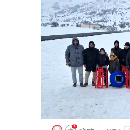
0
BEĞENDİM
ABONE OL