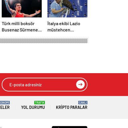
Türk milli boksör
İtalya ekibi Lazio
Busenaz Sürmeneli,
müstehcen
3. kez dünya
fotoğraf paylaşan
şampiyonu oldu
kartal eğitmenini
kovdu
 Buluşturuyor
HIZLI YORUM YAP
GÖNDER