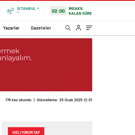
İMSAK'A
İSTANBUL
02:00
KALAN SÜRE
°
Yazarlar
Gazeteler
HIZLI YORUM YAP