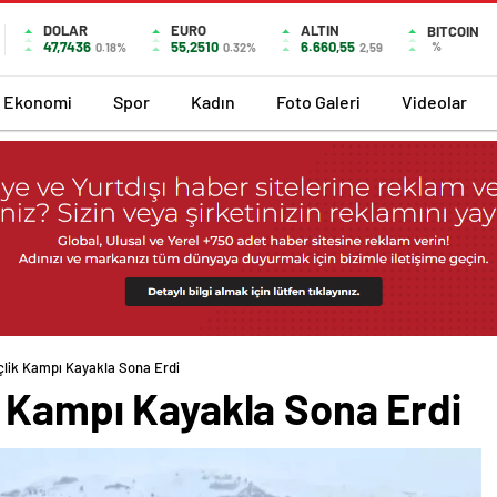
DOLAR
EURO
ALTIN
BITCOIN
47,7436
55,2510
6.660,55
%
0.18%
0.32%
2,59
Ekonomi
Spor
Kadın
Foto Galeri
Videolar
çlik Kampı Kayakla Sona Erdi
k Kampı Kayakla Sona Erdi