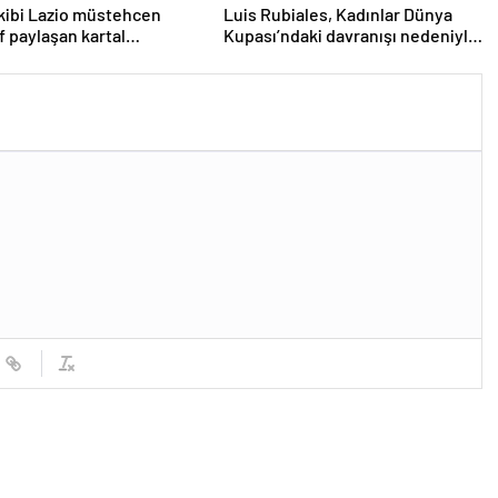
ekibi Lazio müstehcen
Luis Rubiales, Kadınlar Dünya
f paylaşan kartal
Kupası’ndaki davranışı nedeniyle
nini kovdu
cinsel saldırıdan suçlu bulundu