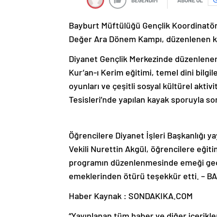
Bayburt Müftülüğü Gençlik Koordinatör
Değer Ara Dönem Kampı, düzenlenen ka
Diyanet Gençlik Merkezinde düzenlenen
Kur’an-ı Kerim eğitimi, temel dini bilgil
oyunları ve çeşitli sosyal kültürel akti
Tesisleri’nde yapılan kayak sporuyla son
Öğrencilere Diyanet İşleri Başkanlığı y
Vekili Nurettin Akgül, öğrencilere eğiti
programın düzenlenmesinde emeği geçe
emeklerinden ötürü teşekkür etti. – 
Haber Kaynak : SONDAKIKA.COM
“Yayınlanan tüm haber ve diğer içerikler i