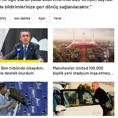
de bildirimlerinize geri dönüş sağlanılacaktır.”
üftü
son dakika
Spor
Yerel
: Ben tribünde olsaydım,
Manchester United 100.000
me destek olurdum
kişilik yeni stadyum inşa etmeyi
planlıyor