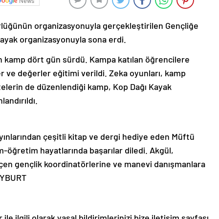
News
lüğünün organizasyonuyla gerçekleştirilen Gençliğe
yak organizasyonuyla sona erdi.
 kamp dört gün sürdü. Kampa katılan öğrencilere
er ve değerler eğitimi verildi. Zeka oyunları, kamp
vitelerin de düzenlendiği kamp, Kop Dağı Kayak
landırıldı.
ayınlarından çeşitli kitap ve dergi hediye eden Müftü
m-öğretim hayatlarında başarılar diledi. Akgül,
n gençlik koordinatörlerine ve manevi danışmanlara
BAYBURT
le ilgili olarak yasal bildirimlerinizi bize iletişim sayfası