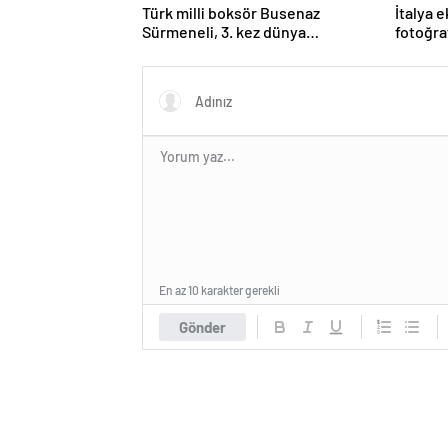
Türk milli boksör Busenaz
İtalya 
Sürmeneli, 3. kez dünya
fotoğra
şampiyonu oldu
eğitme
En az 10 karakter gerekli
Gönder