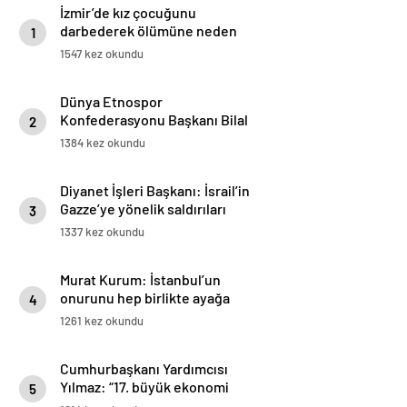
İzmir’de kız çocuğunu
darbederek ölümüne neden
1
olan sanığın duruşması başladı
1547 kez okundu
Dünya Etnospor
Konfederasyonu Başkanı Bilal
2
Erdoğan: Batı, çifte standart
1384 kez okundu
uyguluyor
Diyanet İşleri Başkanı: İsrail’in
Gazze’ye yönelik saldırıları
3
derhal durdurulmalı
1337 kez okundu
Murat Kurum: İstanbul’un
onurunu hep birlikte ayağa
4
kaldıracağız
1261 kez okundu
Cumhurbaşkanı Yardımcısı
Yılmaz: “17. büyük ekonomi
5
olduk, satın alma gücü