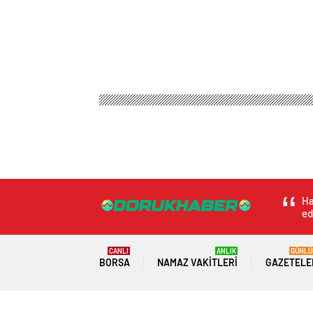
Doruk Haber
Spor
Basketbol
Kar Tanesi Kaya
Kar Tanesi Kayak P