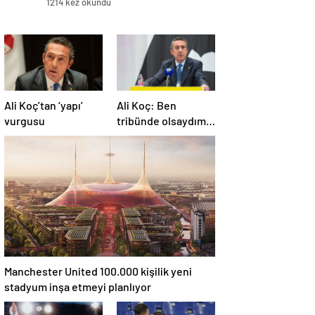
1214 kez okundu
paritesine göre ise 11. büyük
ekonomi konumundayız”
Ali Koç’tan ‘yapı’
Ali Koç: Ben
vurgusu
tribünde olsaydım,
yönetime destek
olurdum
Manchester United 100.000 kişilik yeni
stadyum inşa etmeyi planlıyor