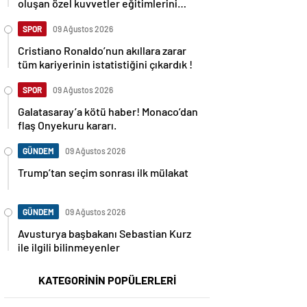
oluşan özel kuvvetler eğitimlerini
başlattı.
SPOR
09 Ağustos 2026
Cristiano Ronaldo’nun akıllara zarar
tüm kariyerinin istatistiğini çıkardık !
SPOR
09 Ağustos 2026
Galatasaray’a kötü haber! Monaco’dan
flaş Onyekuru kararı.
GÜNDEM
09 Ağustos 2026
Trump’tan seçim sonrası ilk mülakat
GÜNDEM
09 Ağustos 2026
Avusturya başbakanı Sebastian Kurz
ile ilgili bilinmeyenler
KATEGORİNİN POPÜLERLERİ