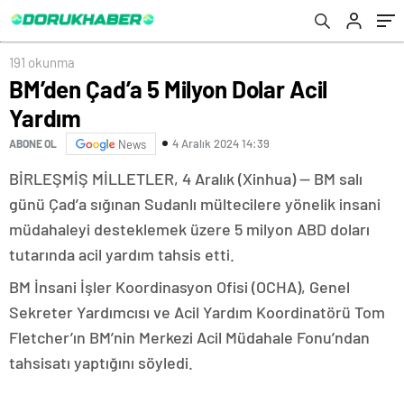
191 okunma
BM’den Çad’a 5 Milyon Dolar Acil
Yardım
4 Aralık 2024 14:39
ABONE OL
News
BİRLEŞMİŞ MİLLETLER, 4 Aralık (Xinhua) — BM salı
günü Çad’a sığınan Sudanlı mültecilere yönelik insani
müdahaleyi desteklemek üzere 5 milyon ABD doları
tutarında acil yardım tahsis etti.
BM İnsani İşler Koordinasyon Ofisi (OCHA), Genel
Sekreter Yardımcısı ve Acil Yardım Koordinatörü Tom
Fletcher’ın BM’nin Merkezi Acil Müdahale Fonu’ndan
tahsisatı yaptığını söyledi.