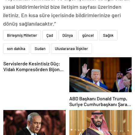
yasal bildirimlerinizi bize iletişim sayfası üzerinden
iletiniz. En kısa süre içerisinde bildirimlerinize geri
dönüş sağlanılacaktır.”
Birleşmiş Milletler
Çad
Dünya
güncel
Sağlık
son dakika
Sudan
Uluslararası İlişkiler
Servislerde Kesintisiz Güç:
Vidalı Kompresörden Bijon
Tabancasına Tam Performans
ABD Başkanı Donald Trump,
Suriye Cumhurbaşkanı Şara
ile görüşecek