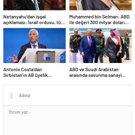
Netanyahu’dan işgal
Muhammed bin Selman: ABD
açıklaması: İsrail ordusu, tüm
ile değeri 300 milyar doları
gücüyle Gazze’ye girecek
aşan anlaşmalar imzaladık
Antonio Costa’dan
ABD ve Suudi Arabistan
Sırbistan’ın AB üyelik
arasında savunma sanayi
sürecine ilişkin açıklama
anlaşması imzalandı