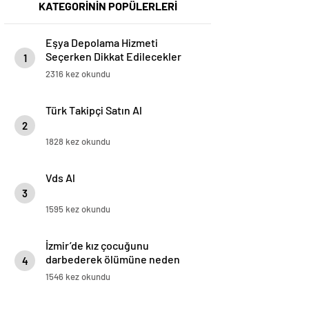
KATEGORİNİN POPÜLERLERİ
Eşya Depolama Hizmeti
Seçerken Dikkat Edilecekler
1
2316 kez okundu
Türk Takipçi Satın Al
2
1828 kez okundu
Vds Al
3
1595 kez okundu
İzmir’de kız çocuğunu
darbederek ölümüne neden
4
olan sanığın duruşması başladı
1546 kez okundu