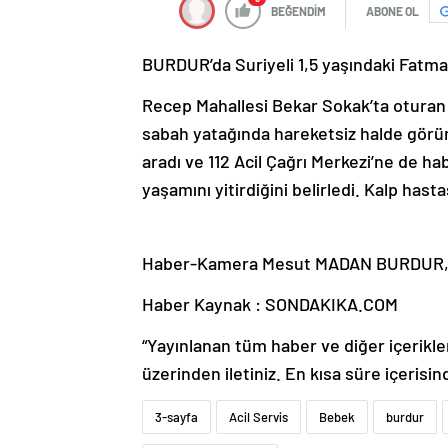
BEĞENDİM
ABONE OL
BURDUR’da Suriyeli 1,5 yaşındaki Fatma
Recep Mahallesi Bekar Sokak’ta oturan S
sabah yatağında hareketsiz halde görünc
aradı ve 112 Acil Çağrı Merkezi’ne de ha
yaşamını yitirdiğini belirledi. Kalp has
Haber-Kamera Mesut MADAN BURDUR
Haber Kaynak : SONDAKIKA.COM
“Yayınlanan tüm haber ve diğer içerikler i
üzerinden iletiniz. En kısa süre içerisin
3-sayfa
Acil Servis
Bebek
burdur