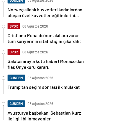
GÜNDEM
08 Ağustos 2026
Norweç silahlı kuvvetleri kadınlardan
oluşan özel kuvvetler eğitimlerini
başlattı.
SPOR
08 Ağustos 2026
Cristiano Ronaldo’nun akıllara zarar
tüm kariyerinin istatistiğini çıkardık !
SPOR
08 Ağustos 2026
Galatasaray’a kötü haber! Monaco’dan
flaş Onyekuru kararı.
GÜNDEM
08 Ağustos 2026
Trump’tan seçim sonrası ilk mülakat
GÜNDEM
08 Ağustos 2026
Avusturya başbakanı Sebastian Kurz
ile ilgili bilinmeyenler