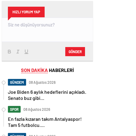
HIZLI YORUM YAP
GÖNDER
SON DAKİKA
HABERLERİ
GÜNDEM
08 Ağustos 2026
Joe Biden 6 aylık hedeflerini açıkladı.
Senato buz gibi…
SPOR
08 Ağustos 2026
En fazla kızaran takım Antalyaspor!
Tam 5 futbolcu….