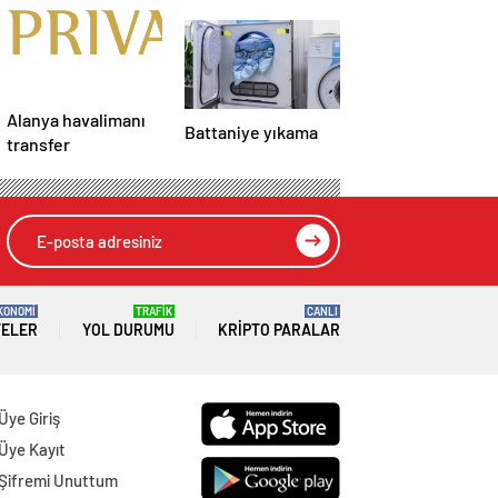
Alanya havalimanı
Battaniye yıkama
transfer
KONOMİ
TRAFİK
CANLI
TELER
YOL DURUMU
KRIPTO PARALAR
Üye Giriş
Üye Kayıt
Şifremi Unuttum