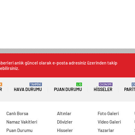
berleri anlık güncel olarak e-posta adresiniz üzerinden takip
ebilirsiniz.
K
TAHMİNİ
LİG
EKONOMİ
E
R
HAVA DURUMU
PUAN DURUMU
HISSELER
PARI
Canlı Borsa
Altınlar
Foto Galeri
Namaz Vakitleri
Dövizler
Video Galeri
Puan Durumu
Hisseler
Yazarlar