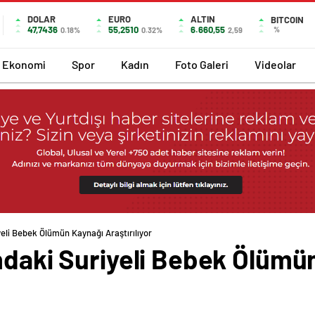
DOLAR
EURO
ALTIN
BITCOIN
47,7436
55,2510
6.660,55
%
0.18%
0.32%
2,59
Ekonomi
Spor
Kadın
Foto Galeri
Videolar
yeli Bebek Ölümün Kaynağı Araştırılıyor
ındaki Suriyeli Bebek Ölümü