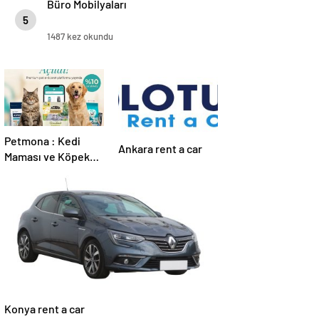
Büro Mobilyaları
5
1487 kez okundu
Petmona : Kedi
Ankara rent a car
Maması ve Köpek
Maması İle Tüm
Evcil Hayvan
Ürünleri
Konya rent a car