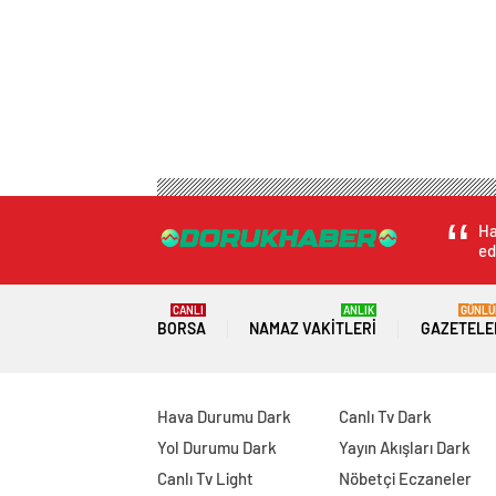
Ha
ed
CANLI
ANLIK
GÜNLÜ
BORSA
NAMAZ VAKITLERI
GAZETELE
Hava Durumu Dark
Canlı Tv Dark
Yol Durumu Dark
Yayın Akışları Dark
Canlı Tv Light
Nöbetçi Eczaneler