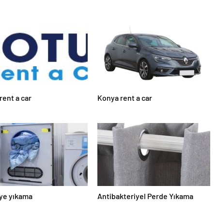
rent a car
Konya rent a car
ye yıkama
Antibakteriyel Perde Yıkama