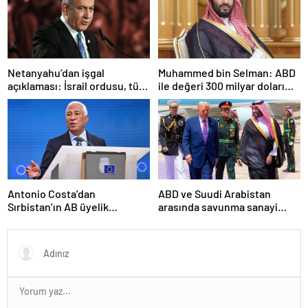
Netanyahu’dan işgal
Muhammed bin Selman: ABD
açıklaması: İsrail ordusu, tüm
ile değeri 300 milyar doları
gücüyle Gazze’ye girecek
aşan anlaşmalar imzaladık
Antonio Costa’dan
ABD ve Suudi Arabistan
Sırbistan’ın AB üyelik
arasında savunma sanayi
sürecine ilişkin açıklama
anlaşması imzalandı