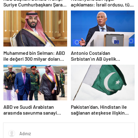
Suriye Cumhurbaşkanı Şara
açıklaması: İsrail ordusu, tüm
ile görüşecek
gücüyle Gazze’ye girecek
Muhammed bin Selman: ABD
Antonio Costa’dan
ile değeri 300 milyar doları
Sırbistan’ın AB üyelik
aşan anlaşmalar imzaladık
sürecine ilişkin açıklama
ABD ve Suudi Arabistan
Pakistan’dan, Hindistan ile
arasında savunma sanayi
sağlanan ateşkese ilişkin
anlaşması imzalandı
değerlendirme