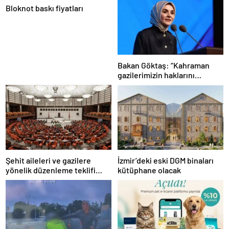
Bloknot baskı fiyatları
Bakan Göktaş: “Kahraman
gazilerimizin haklarını
güçlendiren yeni bir dönemin
kapılarını aralıyoruz”
Şehit aileleri ve gazilere
İzmir’deki eski DGM binaları
yönelik düzenleme teklifi
kütüphane olacak
Meclis’te kabul edildi