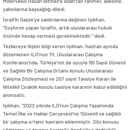
Milletvekili Hasan Bitmez’e Allah’tan rahmet, ailesine,
yakınlarına başsağlığı diledi.
İsrail’in Gazze’ye saldırılarına değinen Işıkhan,
“Soykırım yapan İsrail’in, artık uluslararası hukuk
önünde hesap vermesi gerekmektedir.” dedi.
Tezkereye ilişkin bilgi veren Işıkhan, haziran ayında
düzenlenen ILO’nun 111. Uluslararası Çalışma
Konferansı’nda, Türkiye’nin de oyuyla 191 Sayılı Güvenli
ve Sağlıklı Bir Çalışma Ortamı konulu Uluslararası
Çalışma Sözleşmesi ve 207 sayılı Tavsiye Kararı ile
Nitelikli Çıraklık konulu tavsiye kararının kabul edildiğini
anımsattı.
Işıkhan, “2022 yılında ILO’nun Çalışma Yaşamında
Temel İlke ve Haklar Çerçevesi’ne ‘Güvenli ve sağlıklı
bir çalışma ortamı’ kavramı eklenmiştir. Söz konusu
sözleşme ve tavsiye kararı ile öngörülen değişiklik