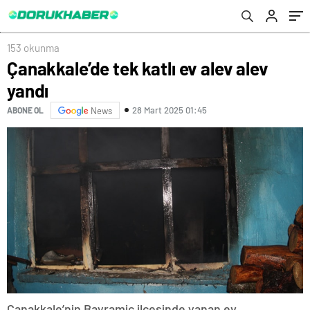
153 okunma
Çanakkale’de tek katlı ev alev alev
yandı
28 Mart 2025 01:45
ABONE OL
News
Çanakkale’nin Bayramiç ilçesinde yanan ev,