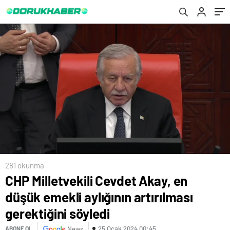
söyledi
281 okunma
CHP Milletvekili Cevdet Akay, en
düşük emekli aylığının artırılması
gerektiğini söyledi
25 Ocak 2024 00:45
ABONE OL
News