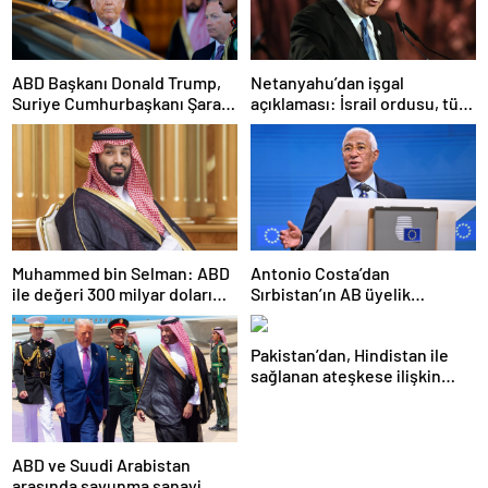
ABD Başkanı Donald Trump,
Netanyahu’dan işgal
Suriye Cumhurbaşkanı Şara
açıklaması: İsrail ordusu, tüm
ile görüşecek
gücüyle Gazze’ye girecek
Muhammed bin Selman: ABD
Antonio Costa’dan
ile değeri 300 milyar doları
Sırbistan’ın AB üyelik
aşan anlaşmalar imzaladık
sürecine ilişkin açıklama
Pakistan’dan, Hindistan ile
sağlanan ateşkese ilişkin
değerlendirme
ABD ve Suudi Arabistan
arasında savunma sanayi