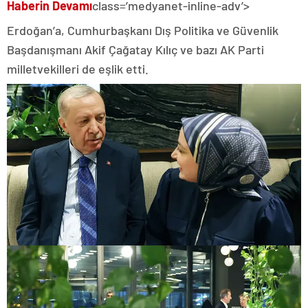
Haberin Devamı
class=’medyanet-inline-adv’>
Erdoğan’a, Cumhurbaşkanı Dış Politika ve Güvenlik
Başdanışmanı Akif Çağatay Kılıç ve bazı AK Parti
milletvekilleri de eşlik etti.