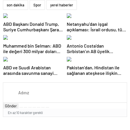
son dakika
Spor
yerel haberler
ABD Başkanı Donald Trump,
Netanyahu’dan işgal
Suriye Cumhurbaşkanı Şara
açıklaması: İsrail ordusu, tüm
ile görüşecek
gücüyle Gazze’ye girecek
Muhammed bin Selman: ABD
Antonio Costa’dan
ile değeri 300 milyar doları
Sırbistan’ın AB üyelik
aşan anlaşmalar imzaladık
sürecine ilişkin açıklama
ABD ve Suudi Arabistan
Pakistan’dan, Hindistan ile
arasında savunma sanayi
sağlanan ateşkese ilişkin
anlaşması imzalandı
değerlendirme
Gönder
En az 10 karakter gerekli