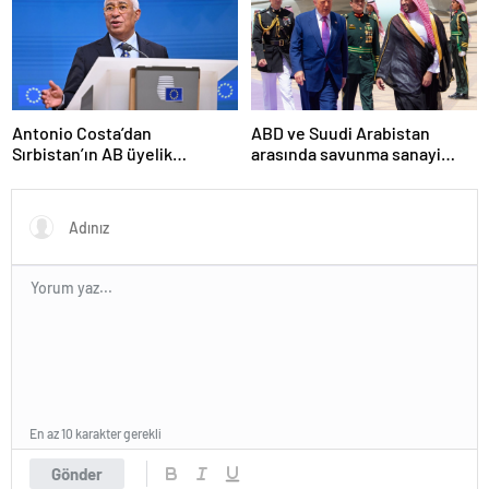
Antonio Costa’dan
ABD ve Suudi Arabistan
Sırbistan’ın AB üyelik
arasında savunma sanayi
sürecine ilişkin açıklama
anlaşması imzalandı
En az 10 karakter gerekli
Gönder