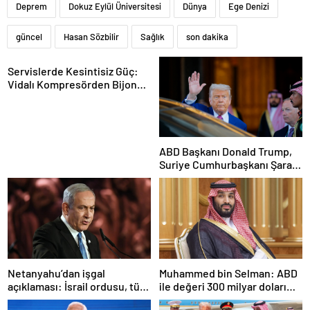
Deprem
Dokuz Eylül Üniversitesi
Dünya
Ege Denizi
güncel
Hasan Sözbilir
Sağlık
son dakika
Servislerde Kesintisiz Güç:
Vidalı Kompresörden Bijon
Tabancasına Tam Performans
ABD Başkanı Donald Trump,
Suriye Cumhurbaşkanı Şara
ile görüşecek
Netanyahu’dan işgal
Muhammed bin Selman: ABD
açıklaması: İsrail ordusu, tüm
ile değeri 300 milyar doları
gücüyle Gazze’ye girecek
aşan anlaşmalar imzaladık