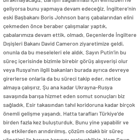
geliyorsa bunu yapmaya devam edeceğiz. İngiltere’nin
eski Başbakanı Boris Johnson barış çabalarından elini
çekmeden önce beraber çalışmalar yaptık,
çabalarımıza devam ettik, olmadı. Geçenlerde İngiltere
Dışişleri Bakanı David Cameron ziyaretimize geldi,
onunla da bu meseleleri ele aldık. Sayın Putin’in bu
süreç içerisinde bizimle birebir görüş alışverişi olur
veya Rusya’nın ilgili bakanları burada ayrıca devreye
girerlerse onlarla da bu süreci takip eder, netice
almaya çalışırız. Şu ana kadar Ukrayna-Rusya
savaşında barışa hizmet eden somut sonuçları biz
sağladık. Esir takasından tahıl koridoruna kadar birçok
önemli gelişme yaşandı. Hatta tarafları Türkiye’de
birden fazla kez buluşturduk. Bunu yine yapabilir ve
dış etkilerden arındırılmış, çözüm odaklı bir süreç
yönetimi ile barışın kapısını aralayabiliriz. Hem Sayın