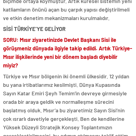
biçimde ortaya koymuştur. Artık küresel sistemin yeni
katliamların önünü açan bu çarpık yapısı değiştirilmeli
ve etkin denetim mekanizmaları kurulmalıdır.
SİSİ TÜRKİYE’YE GELİYOR
SORU: Mısır ziyaretinizde Devlet Başkanı Sisi ile
görüşmeniz dünyada ilgiyle takip edildi. Artık Türkiye-
Mısır ilişkilerinde yeni bir dönem başladı diyebilir
miyiz?
Türkiye ve Mısır bölgenin iki önemli ülkesidir. 12 yıldan
bu yana irtibatlarımız kesilmişti. Dünya Kupasında
Sayın Katar Emiri Şeyh Temim’in devreye girmesiyle
orada bir araya geldik ve normalleşme sürecini
başlatmış olduk. Mısır’a bu ziyaretimiz Sayın Sisi’nin
çok ısrarlı davetiyle gerçekleşti. Ben de kendilerine
Yüksek Düzeyli Stratejik Konsey Toplantımızın
gerçekleştirilmesini, bu adımın atılmasını teklif ettim.