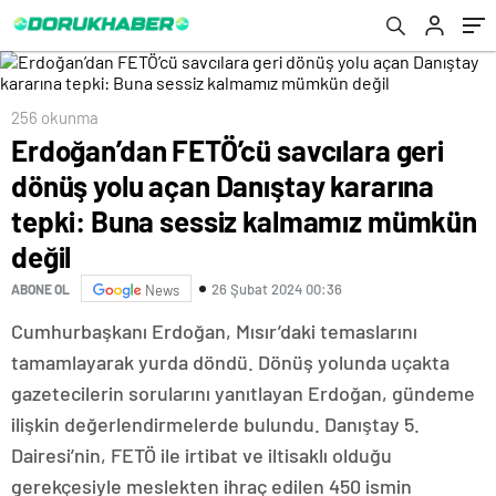
sessiz kalmamız mümkün değil
256 okunma
Erdoğan’dan FETÖ’cü savcılara geri
dönüş yolu açan Danıştay kararına
tepki: Buna sessiz kalmamız mümkün
değil
26 Şubat 2024 00:36
ABONE OL
News
Cumhurbaşkanı Erdoğan, Mısır’daki temaslarını
tamamlayarak yurda döndü. Dönüş yolunda uçakta
gazetecilerin sorularını yanıtlayan Erdoğan, gündeme
ilişkin değerlendirmelerde bulundu. Danıştay 5.
Dairesi’nin, FETÖ ile irtibat ve iltisaklı olduğu
gerekçesiyle meslekten ihraç edilen 450 ismin