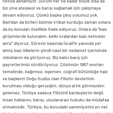
netice alınamıyor. Durum her ne kadar böyle olsa da
biz yine ateşkesi ve barışı sağlamak için çalışmaya
devam ediyoruz. Çünkü başka çıkış yolumuz yok.
Batı’dan da birileri bizimle irtibat kurduğu zaman onlara
da bu konuları özellikle ifade ediyoruz. Onlara da “bazı
girişimlerde bulunalım, belki oralardan bazı neticeler
alırız” diyoruz. Sürecin başında İsrail’in yanında yer
almış bazı ülkelerin şimdi nasıl bir nedamet içerisinde
olduklarını da görüyoruz. Biz kalıcı barış için
gayretlerimizi sürdürüyoruz. Çözümün 1967 sınırları
temelinde, bağımsız, egemen, coğrafi bütünlüğe haiz
ve başkenti Doğu Kudüs olan Filistin devletinin
kurulması olduğu gerçeğini, dünya artık görmezden
gelemez. Türkiye sadece Filistinli kardeşlerini değil,
insan haklarını, barışı, uluslararası hukuku da müdafaa
etmektedir. Türkiye, bu konudaki samimiyetini en net