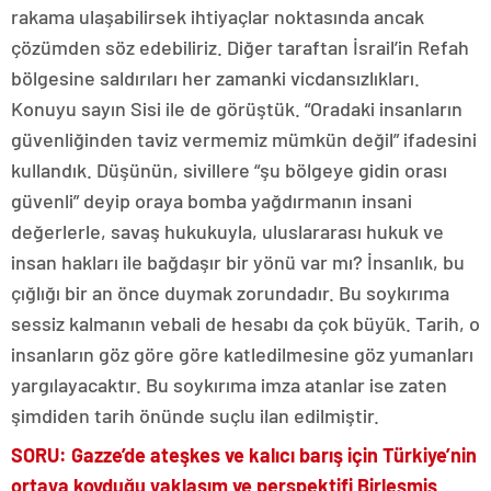
rakama ulaşabilirsek ihtiyaçlar noktasında ancak
çözümden söz edebiliriz. Diğer taraftan İsrail’in Refah
bölgesine saldırıları her zamanki vicdansızlıkları.
Konuyu sayın Sisi ile de görüştük. “Oradaki insanların
güvenliğinden taviz vermemiz mümkün değil” ifadesini
kullandık. Düşünün, sivillere “şu bölgeye gidin orası
güvenli” deyip oraya bomba yağdırmanın insani
değerlerle, savaş hukukuyla, uluslararası hukuk ve
insan hakları ile bağdaşır bir yönü var mı? İnsanlık, bu
çığlığı bir an önce duymak zorundadır. Bu soykırıma
sessiz kalmanın vebali de hesabı da çok büyük. Tarih, o
insanların göz göre göre katledilmesine göz yumanları
yargılayacaktır. Bu soykırıma imza atanlar ise zaten
şimdiden tarih önünde suçlu ilan edilmiştir.
SORU: Gazze’de ateşkes ve kalıcı barış için Türkiye’nin
ortaya koyduğu yaklaşım ve perspektifi Birleşmiş