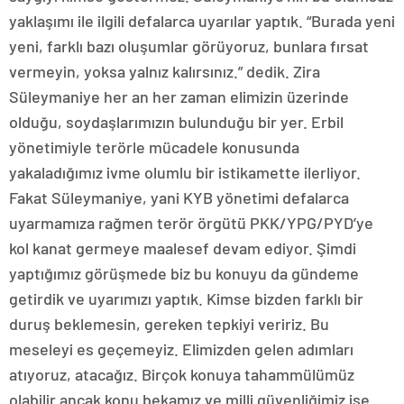
yaklaşımı ile ilgili defalarca uyarılar yaptık. “Burada yeni
yeni, farklı bazı oluşumlar görüyoruz, bunlara fırsat
vermeyin, yoksa yalnız kalırsınız.” dedik. Zira
Süleymaniye her an her zaman elimizin üzerinde
olduğu, soydaşlarımızın bulunduğu bir yer. Erbil
yönetimiyle terörle mücadele konusunda
yakaladığımız ivme olumlu bir istikamette ilerliyor.
Fakat Süleymaniye, yani KYB yönetimi defalarca
uyarmamıza rağmen terör örgütü PKK/YPG/PYD’ye
kol kanat germeye maalesef devam ediyor. Şimdi
yaptığımız görüşmede biz bu konuyu da gündeme
getirdik ve uyarımızı yaptık. Kimse bizden farklı bir
duruş beklemesin, gereken tepkiyi veririz. Bu
meseleyi es geçemeyiz. Elimizden gelen adımları
atıyoruz, atacağız. Birçok konuya tahammülümüz
olabilir ancak konu bekamız ve milli güvenliğimiz ise