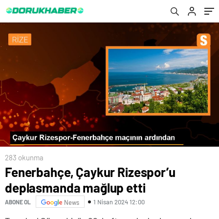
283 okunma
Fenerbahçe, Çaykur Rizespor’u
deplasmanda mağlup etti
1 Nisan 2024 12:00
ABONE OL
News