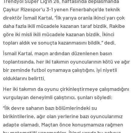
Trendyol Süper Lig’in 26. haftasında deplasmanda
Çaykur Rizespor’u 3-1 yenen Fenerbahçe’de teknik
direktör İsmail Kartal, “İlk yarıya oranla ikinci yarı çok
daha fazla ikili mücadele kazanan taraf bizdik. Rakibe
göre iki misli ikili mücadele kazanan bizdik. İkinci
topları aldık ve sonuçta kazanmasını bildik.” dedi.
İsmail Kartal, maçın ardından düzenlenen basın
toplantısında, her iki takımın oyuncularının kötü ve ağır
bir zeminde futbol oynamaya çalıştığını, iyi niyetli
olduklarını belirtti.
Her iki takımın da oyunu çirkinleştirmeye çalışmadığını
vurgulayan deneyimli çalıştırıcı, şunları söyledi:
“İlk devre sahanın bazı bölümlerindeki su
birikintilerine, ağır olan yerlerine bazı oyuncularımız
adapte olamadı. Maçtan önce konuşmamıza rağmen
bu matematiği yapamadılar. İkinci yarıda bu sahaya