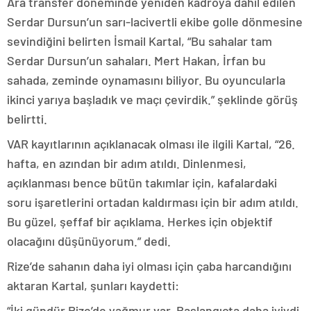
Ara transfer döneminde yeniden kadroya dahil edilen
Serdar Dursun’un sarı-lacivertli ekibe golle dönmesine
sevindiğini belirten İsmail Kartal, “Bu sahalar tam
Serdar Dursun’un sahaları. Mert Hakan, İrfan bu
sahada, zeminde oynamasını biliyor. Bu oyuncularla
ikinci yarıya başladık ve maçı çevirdik.” şeklinde görüş
belirtti.
VAR kayıtlarının açıklanacak olması ile ilgili Kartal, “26.
hafta, en azından bir adım atıldı. Dinlenmesi,
açıklanması bence bütün takımlar için, kafalardaki
soru işaretlerini ortadan kaldırması için bir adım atıldı.
Bu güzel, şeffaf bir açıklama. Herkes için objektif
olacağını düşünüyorum.” dedi.
Rize’de sahanın daha iyi olması için çaba harcandığını
aktaran Kartal, şunları kaydetti:
“İki gündür Rize’de yağmur var. Başlangıçta daha iyiydi.