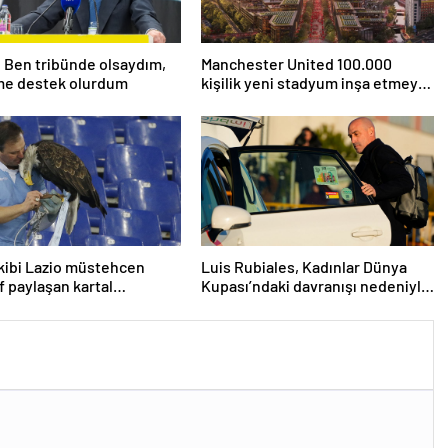
: Ben tribünde olsaydım,
Manchester United 100.000
me destek olurdum
kişilik yeni stadyum inşa etmeyi
planlıyor
ekibi Lazio müstehcen
Luis Rubiales, Kadınlar Dünya
f paylaşan kartal
Kupası’ndaki davranışı nedeniyle
nini kovdu
cinsel saldırıdan suçlu bulundu