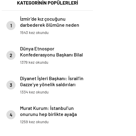
KATEGORİNİN POPÜLERLERİ
İzmir’de kız çocuğunu
darbederek ölümüne neden
1
olan sanığın duruşması başladı
1543 kez okundu
Dünya Etnospor
Konfederasyonu Başkanı Bilal
2
Erdoğan: Batı, çifte standart
1379 kez okundu
uyguluyor
Diyanet İşleri Başkanı: İsrail’in
Gazze’ye yönelik saldırıları
3
derhal durdurulmalı
1334 kez okundu
Murat Kurum: İstanbul’un
onurunu hep birlikte ayağa
4
kaldıracağız
1259 kez okundu