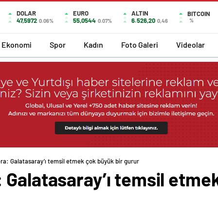
DOLAR
EURO
ALTIN
BITCOIN
47,5972
55,0544
6.526,20
%
0.06%
0.07%
0,46
Ekonomi
Spor
Kadın
Foto Galeri
Videolar
ra: Galatasaray’ı temsil etmek çok büyük bir gurur
 Galatasaray’ı temsil etmek