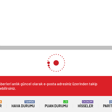
berleri anlık güncel olarak e-posta adresiniz üzerinden takip
ebilirsiniz.
K
TAHMİNİ
LİG
EKONOMİ
E
R
HAVA DURUMU
PUAN DURUMU
HISSELER
PARI