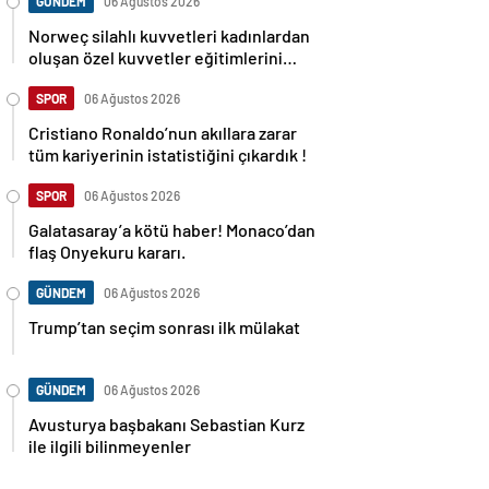
GÜNDEM
06 Ağustos 2026
Norweç silahlı kuvvetleri kadınlardan
oluşan özel kuvvetler eğitimlerini
başlattı.
SPOR
06 Ağustos 2026
Cristiano Ronaldo’nun akıllara zarar
tüm kariyerinin istatistiğini çıkardık !
SPOR
06 Ağustos 2026
Galatasaray’a kötü haber! Monaco’dan
flaş Onyekuru kararı.
GÜNDEM
06 Ağustos 2026
Trump’tan seçim sonrası ilk mülakat
GÜNDEM
06 Ağustos 2026
Avusturya başbakanı Sebastian Kurz
ile ilgili bilinmeyenler