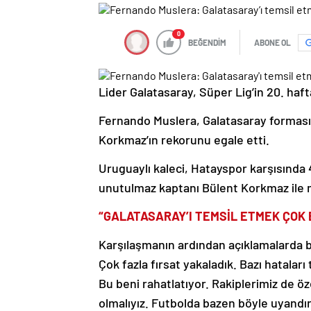
0
BEĞENDİM
ABONE OL
Lider Galatasaray, Süper Lig’in 20. haf
Fernando Muslera, Galatasaray formasıy
Korkmaz’ın rekorunu egale etti.
Uruguaylı kaleci, Hatayspor karşısında 42
unutulmaz kaptanı Bülent Korkmaz ile ma
“GALATASARAY’I TEMSİL ETMEK ÇOK 
Karşılaşmanın ardından açıklamalarda 
Çok fazla fırsat yakaladık. Bazı hataları
Bu beni rahatlatıyor. Rakiplerimiz de ö
olmalıyız. Futbolda bazen böyle uyandı