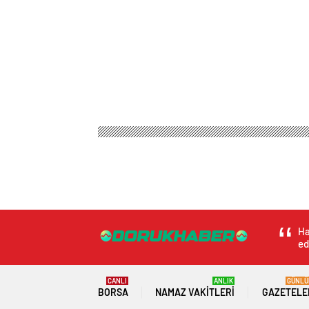
Ha
ed
CANLI
ANLIK
GÜNLÜ
BORSA
NAMAZ VAKITLERI
GAZETELE