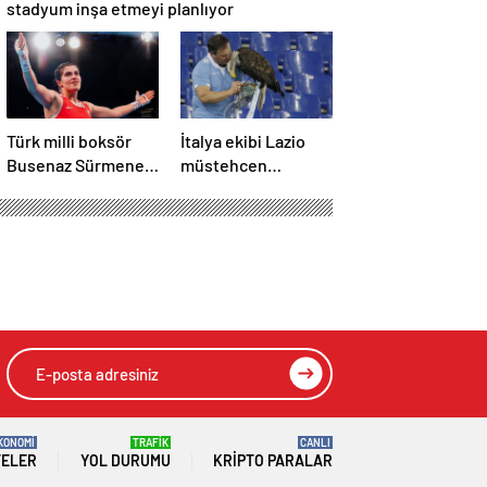
stadyum inşa etmeyi planlıyor
Türk milli boksör
İtalya ekibi Lazio
Busenaz Sürmeneli,
müstehcen
3. kez dünya
fotoğraf paylaşan
şampiyonu oldu
kartal eğitmenini
kovdu
KONOMİ
TRAFİK
CANLI
TELER
YOL DURUMU
KRIPTO PARALAR