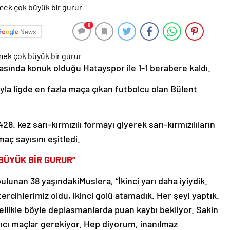
0
News
tasında konuk olduğu Hatayspor ile 1-1 berabere kaldı.
la ligde en fazla maça çıkan futbolcu olan Bülent
8. kez sarı-kırmızılı formayı giyerek sarı-kırmızılıların
ç sayısını eşitledi.
BÜYÜK BİR GURUR”
bulunan 38 yaşındaki
Muslera, “İkinci yarı daha iyiydik.
 tercihlerimiz oldu, ikinci golü atamadık. Her şeyi yaptık.
zellikle böyle deplasmanlarda puan kaybı bekliyor. Sakin
rıcı maçlar gerekiyor. Hep diyorum, inanılmaz