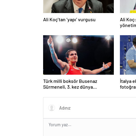
Ali Koç’tan ‘yapı’ vurgusu
Ali Koç
yöneti
Türk milli boksör Busenaz
İtalya 
Sürmeneli, 3. kez dünya
fotoğra
şampiyonu oldu
eğitme