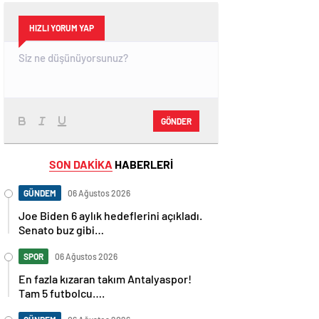
HIZLI YORUM YAP
GÖNDER
SON DAKİKA
HABERLERİ
GÜNDEM
06 Ağustos 2026
Joe Biden 6 aylık hedeflerini açıkladı.
Senato buz gibi…
SPOR
06 Ağustos 2026
En fazla kızaran takım Antalyaspor!
Tam 5 futbolcu….