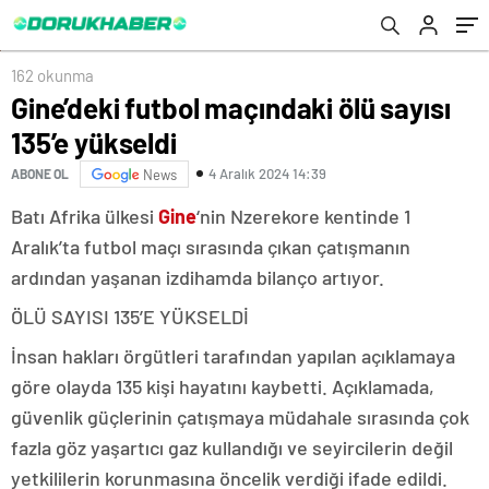
162 okunma
Gine’deki futbol maçındaki ölü sayısı
135’e yükseldi
4 Aralık 2024 14:39
ABONE OL
News
Batı Afrika ülkesi
Gine
‘nin Nzerekore kentinde 1
Aralık’ta futbol maçı sırasında çıkan çatışmanın
ardından yaşanan izdihamda bilanço artıyor.
ÖLÜ SAYISI 135’E YÜKSELDİ
İnsan hakları örgütleri tarafından yapılan açıklamaya
göre olayda 135 kişi hayatını kaybetti. Açıklamada,
güvenlik güçlerinin çatışmaya müdahale sırasında çok
fazla göz yaşartıcı gaz kullandığı ve seyircilerin değil
yetkililerin korunmasına öncelik verdiği ifade edildi.