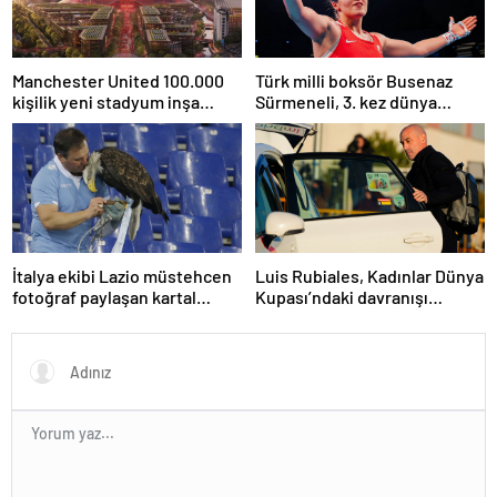
Manchester United 100.000
Türk milli boksör Busenaz
kişilik yeni stadyum inşa
Sürmeneli, 3. kez dünya
etmeyi planlıyor
şampiyonu oldu
İtalya ekibi Lazio müstehcen
Luis Rubiales, Kadınlar Dünya
fotoğraf paylaşan kartal
Kupası’ndaki davranışı
eğitmenini kovdu
nedeniyle cinsel saldırıdan
suçlu bulundu