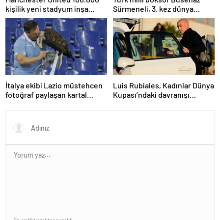
kişilik yeni stadyum inşa
Sürmeneli, 3. kez dünya
etmeyi planlıyor
şampiyonu oldu
İtalya ekibi Lazio müstehcen
Luis Rubiales, Kadınlar Dünya
fotoğraf paylaşan kartal
Kupası’ndaki davranışı
eğitmenini kovdu
nedeniyle cinsel saldırıdan
suçlu bulundu