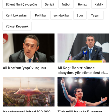
Bülent Nuri Çavuşoğlu
Denizli
futbol
Honaz
Kaklık
Kent Lokantası
Politika
son dakika
Spor
Yaşam
Yüksel Kepenek
Ali Koç’tan ‘yapı’ vurgusu
Ali Koç: Ben tribünde
olsaydım, yönetime destek
olurdum
Manchester United 100.000
Türk milli boksör Busenaz