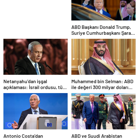
Tabancasına Tam Performans
ABD Başkanı Donald Trump,
Suriye Cumhurbaşkanı Şara
ile görüşecek
Netanyahu’dan işgal
Muhammed bin Selman: ABD
açıklaması: İsrail ordusu, tüm
ile değeri 300 milyar doları
gücüyle Gazze’ye girecek
aşan anlaşmalar imzaladık
Antonio Costa’dan
ABD ve Suudi Arabistan