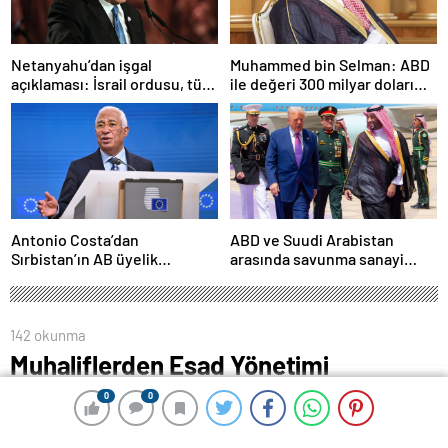
Netanyahu’dan işgal
Muhammed bin Selman: ABD
açıklaması: İsrail ordusu, tüm
ile değeri 300 milyar doları
gücüyle Gazze’ye girecek
aşan anlaşmalar imzaladık
Antonio Costa’dan
ABD ve Suudi Arabistan
Sırbistan’ın AB üyelik
arasında savunma sanayi
sürecine ilişkin açıklama
anlaşması imzalandı
142 okunma
Muhaliflerden Esad Yönetimi
tarafından askere alınanlar için af ilânı
0
0
0
0
0
0
9 Aralık 2024 19:27
ABONE OL
News