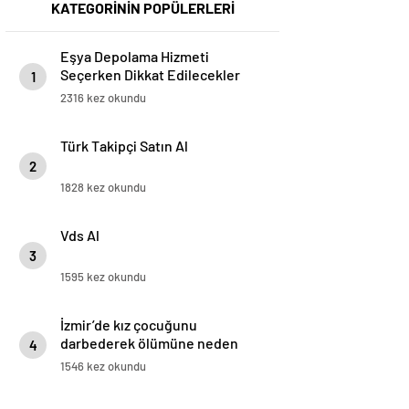
KATEGORİNİN POPÜLERLERİ
Eşya Depolama Hizmeti
Seçerken Dikkat Edilecekler
1
2316 kez okundu
Türk Takipçi Satın Al
2
1828 kez okundu
Vds Al
3
1595 kez okundu
İzmir’de kız çocuğunu
darbederek ölümüne neden
4
olan sanığın duruşması başladı
1546 kez okundu