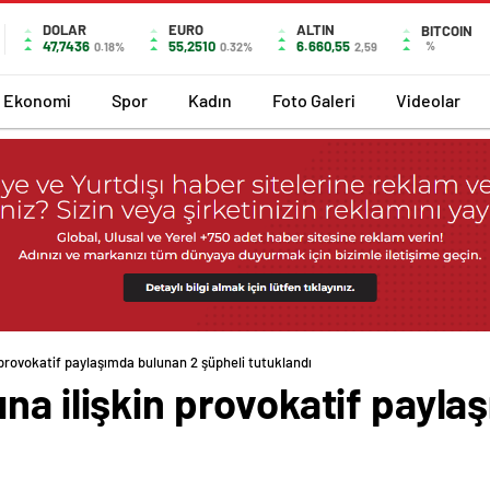
DOLAR
EURO
ALTIN
BITCOIN
47,7436
55,2510
6.660,55
%
0.18%
0.32%
2,59
Ekonomi
Spor
Kadın
Foto Galeri
Videolar
 provokatif paylaşımda bulunan 2 şüpheli tutuklandı
na ilişkin provokatif payla