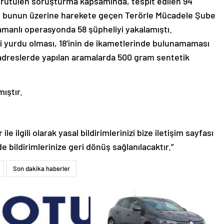
ürütülen soruşturma kapsamında, tespit edilen 94
iş, bunun üzerine harekete geçen Terörle Mücadele Şube
amanlı operasyonda 58 şüpheliyi yakalamıştı.
ci yurdu olması, 18’inin de ikametlerinde bulunamaması
 adreslerde yapılan aramalarda 500 gram sentetik
mıştır.
le ilgili olarak yasal bildirimlerinizi bize iletişim sayfası
de bildirimlerinize geri dönüş sağlanılacaktır.”
Son dakika haberler