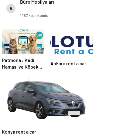
Büro Mobilyaları
5
1487 kez okundu
Petmona : Kedi
Ankara rent a car
Maması ve Köpek
Maması İle Tüm
Evcil Hayvan
Ürünleri
Konya rent a car