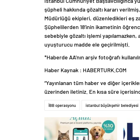
İstanbul Cumhuriyet Başsavcılığınca y
şüpheli hakkında gözaltı kararı verilm
Müdürlüğü ekipleri, düzenledikleri eş z
Şüphelilerden 18’inin ikametinin öğren
sebebiyle gözaltı işlemi yapılamazken,
uyuşturucu madde ele geçirilmişti.
*Haberde AA’nın arşiv fotoğrafı kullanıl
Haber Kaynak : HABERTURK.COM
“Yayınlanan tüm haber ve diğer içerikler i
üzerinden iletiniz. En kısa süre içerisin
İBB operasyonu
istanbul büyükşehir belediyesi