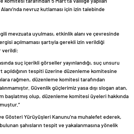
 komitesi tarafından 5 Mart’ta Valiliğe yapılan
 Alanı’nda nevruz kutlaması için izin talebinde
gili mevzuata uyulması, etkinlik alanı ve çevresinde
gisi açılmaması şartıyla gerekli izin verildiği
verildi:
asında suç içerikli görseller yayınlandığı, suç unsuru
art açıldığının tespiti üzerine düzenleme komitesine
yarılara rağmen, düzenleme komitesi tarafından
alınmamıştır. Güvenlik güçlerimiz yasa dışı slogan atan,
lem başlatmış olup, düzenleme komitesi üyeleri hakkında
muştur.”
ı ve Gösteri Yürüyüşleri Kanunu’na muhalefet ederek,
e bulunan şahısların tespit ve yakalanmasına yönelik