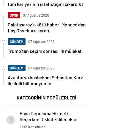
tüm kariyerinin istatistiğini çıkardık !
SPOR
07 Ağustos 2026
Galatasaray’a kötü haber! Monaco’dan
flaş Onyekuru kararı.
GÜNDEM
07 Ağustos 2026
Trump’tan seçim sonrası ilk mülakat
GÜNDEM
07 Ağustos 2026
Avusturya başbakanı Sebastian Kurz
ile ilgili bilinmeyenler
KATEGORİNİN POPÜLERLERİ
Eşya Depolama Hizmeti
Seçerken Dikkat Edilecekler
1
2315 kez okundu