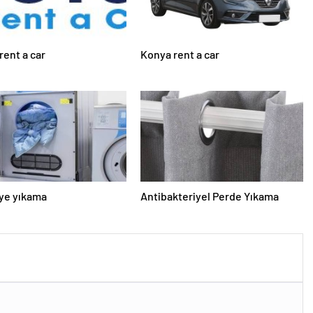
rent a car
Konya rent a car
ye yıkama
Antibakteriyel Perde Yıkama