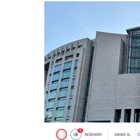
0
BEĞENDİM
ABONE OL