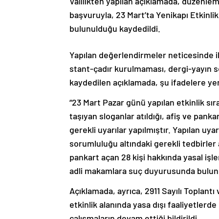
Valilikten yapılan açıklamada, düzenleme
başvuruyla, 23 Mart’ta Yenikapı Etkinlik
bulunulduğu kaydedildi.
Yapılan değerlendirmeler neticesinde il
stant-çadır kurulmaması, dergi-yayın ser
kaydedilen açıklamada, şu ifadelere yer 
“23 Mart Pazar günü yapılan etkinlik sır
taşıyan sloganlar atıldığı, afiş ve pank
gerekli uyarılar yapılmıştır. Yapılan u
sorumluluğu altındaki gerekli tedbirler 
pankart açan 28 kişi hakkında yasal iş
adli makamlara suç duyurusunda bulun
Açıklamada, ayrıca, 2911 Sayılı Toplant
etkinlik alanında yasa dışı faaliyetlerd
çalışmaların devam ettiği bildirildi.