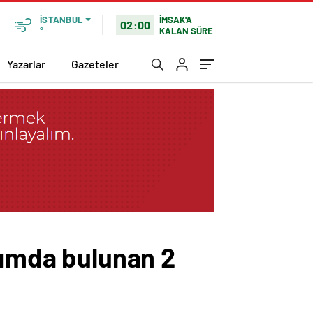
İMSAK'A
İSTANBUL
02:00
KALAN SÜRE
°
Yazarlar
Gazeteler
şımda bulunan 2