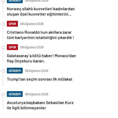
GÜNDEM
08 Ağustos 2026
Norweç silahlı kuvvetleri kadınlardan
oluşan özel kuvvetler eğitimlerini
başlattı.
SPOR
08 Ağustos 2026
Cristiano Ronaldo’nun akıllara zarar
tüm kariyerinin istatistiğini çıkardık !
SPOR
08 Ağustos 2026
Galatasaray’a kötü haber! Monaco’dan
flaş Onyekuru kararı.
GÜNDEM
08 Ağustos 2026
Trump’tan seçim sonrası ilk mülakat
GÜNDEM
08 Ağustos 2026
Avusturya başbakanı Sebastian Kurz
ile ilgili bilinmeyenler