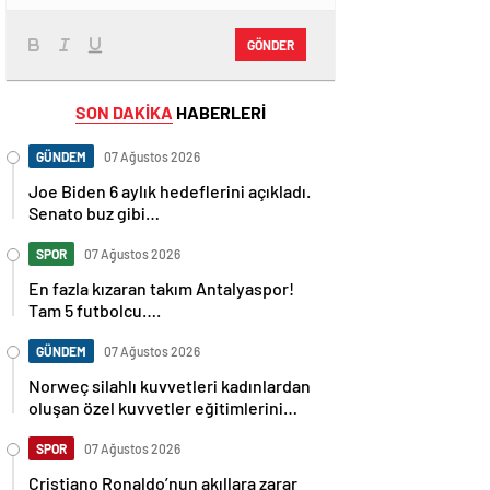
GÖNDER
SON DAKİKA
HABERLERİ
GÜNDEM
07 Ağustos 2026
Joe Biden 6 aylık hedeflerini açıkladı.
Senato buz gibi…
SPOR
07 Ağustos 2026
En fazla kızaran takım Antalyaspor!
Tam 5 futbolcu….
GÜNDEM
07 Ağustos 2026
Norweç silahlı kuvvetleri kadınlardan
oluşan özel kuvvetler eğitimlerini
başlattı.
SPOR
07 Ağustos 2026
Cristiano Ronaldo’nun akıllara zarar