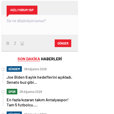
HIZLI YORUM YAP
GÖNDER
SON DAKİKA
HABERLERİ
GÜNDEM
08 Ağustos 2026
Joe Biden 6 aylık hedeflerini açıkladı.
Senato buz gibi…
SPOR
08 Ağustos 2026
En fazla kızaran takım Antalyaspor!
Tam 5 futbolcu….