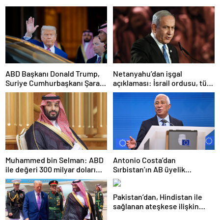
ABD Başkanı Donald Trump,
Netanyahu’dan işgal
Suriye Cumhurbaşkanı Şara
açıklaması: İsrail ordusu, tüm
ile görüşecek
gücüyle Gazze’ye girecek
Muhammed bin Selman: ABD
Antonio Costa’dan
ile değeri 300 milyar doları
Sırbistan’ın AB üyelik
aşan anlaşmalar imzaladık
sürecine ilişkin açıklama
Pakistan’dan, Hindistan ile
sağlanan ateşkese ilişkin
değerlendirme