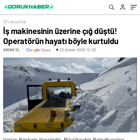
131 okunma
İş makinesinin üzerine çığ düştü!
Operatörün hayatı böyle kurtuldu
20 Şubat 2025 12:20
ABONE OL
News
Van’ın Başkale ilçesinde, Büyükşehir Belediyesine