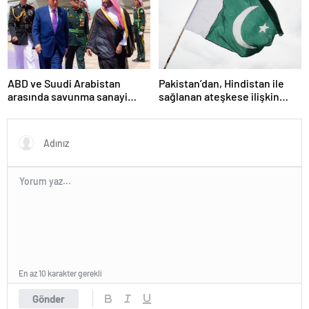
ABD ve Suudi Arabistan
Pakistan’dan, Hindistan ile
arasında savunma sanayi
sağlanan ateşkese ilişkin
anlaşması imzalandı
değerlendirme
En az 10 karakter gerekli
Gönder