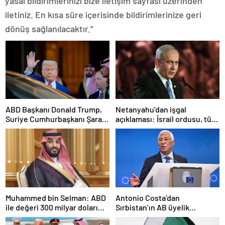
yasal bildirimlerinizi bize iletişim sayfası üzerinden
iletiniz. En kısa süre içerisinde bildirimlerinize geri
dönüş sağlanılacaktır.”
ABD Başkanı Donald Trump,
Netanyahu’dan işgal
Suriye Cumhurbaşkanı Şara
açıklaması: İsrail ordusu, tüm
ile görüşecek
gücüyle Gazze’ye girecek
Muhammed bin Selman: ABD
Antonio Costa’dan
ile değeri 300 milyar doları
Sırbistan’ın AB üyelik
aşan anlaşmalar imzaladık
sürecine ilişkin açıklama