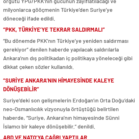
örgütü YPG/PKK’nın gücünün zayıflatılacağı ve
milyonlarca gööçmenin Türkiye’den Suriye’ye
döneceği ifade edildi.
“PKK, TÜRKİYE’YE TEKRAR SALDIRMALI”
“Bu dönemde PKK’nın Türkiye’ye yeniden saldırması
gerekiyor” denilen haberde yapılacak saldırılarla
Ankara’nın dış politikadan iç politikaya yöneleceği gibi
dikkat çeken sözler kullanıldı.
“SURİYE ANKARA’NIN HİMAYESİNDE KALEYE
DÖNÜŞEBİLİR”
Suriye’deki son gelişmelerin Erdoğan’ın Orta Doğu’daki
neo-Osmanlıcılık vizyonuyla örtüştüğü belirtilen
haberde, “Suriye, Ankara’nın himayesinde Sünni
İslamcı bir kaleye dönüşebilir.” denildi.
ABD VE NATO’YA ÇAĞRI YAPTILAR