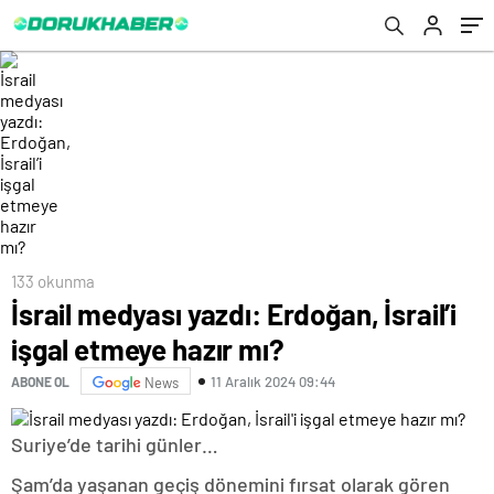
133 okunma
İsrail medyası yazdı: Erdoğan, İsrail’i
işgal etmeye hazır mı?
11 Aralık 2024 09:44
ABONE OL
News
Suriye’de tarihi günler…
Şam’da yaşanan geçiş dönemini fırsat olarak gören