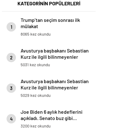
KATEGORİNİN POPÜLERLERİ
Trump’tan seçim sonrası ilk
mülakat
1
8065 kez okundu
Avusturya başbakanı Sebastian
Kurz ile ilgili bilinmeyenler
2
5031 kez okundu
Avusturya başbakanı Sebastian
Kurz ile ilgili bilinmeyenler
3
5029 kez okundu
Joe Biden 6 aylık hedeflerini
açıkladı. Senato buz gibi…
4
3200 kez okundu