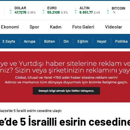
DOLAR
EURO
ALTIN
BITCOIN
47,7276
55,2108
6.651,77
%
0.16%
0.3%
2,45
Ekonomi
Spor
Kadın
Foto Galeri
Videolar
3.Sayfa
Avrupa
Bülten
Din
Eğitim
Hayat
Politika
Gazze’de 5 İsrailli esirin cesedine ulaştı
’de 5 İsrailli esirin cesedin