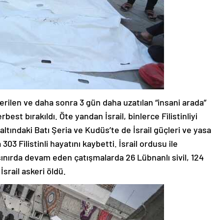
rilen ve daha sonra 3 gün daha uzatılan “insani arada”
 serbest bırakıldı. Öte yandan İsrail, binlerce Filistinliyi
ltındaki Batı Şeria ve Kudüs’te de İsrail güçleri ve yasa
303 Filistinli hayatını kaybetti. İsrail ordusu ile
ınırda devam eden çatışmalarda 26 Lübnanlı sivil, 124
 İsrail askeri öldü.