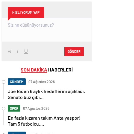
HIZLI YORUM YAP
GÖNDER
SON DAKİKA
HABERLERİ
GÜNDEM
07 Ağustos 2026
Joe Biden 6 aylık hedeflerini açıkladı.
Senato buz gibi…
SPOR
07 Ağustos 2026
En fazla kızaran takım Antalyaspor!
Tam 5 futbolcu….