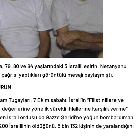
79, 80 ve 84 yaşlarındaki 3 İsrailli esirin, Netanyahu
çağrısı yaptıkları görüntülü mesajı paylaşmıştı.
DURUM
m Tugayları, 7 Ekim sabahı, İsrail’in “Filistinlilere ve
değerlerine yönelik sürekli ihlallerine karşılık verme”
ken İsrail ordusu da Gazze Şeridi’ne yoğun bombardıman
1200 İsraillinin öldüğünü, 5 bin 132 kişinin de yaralandığını