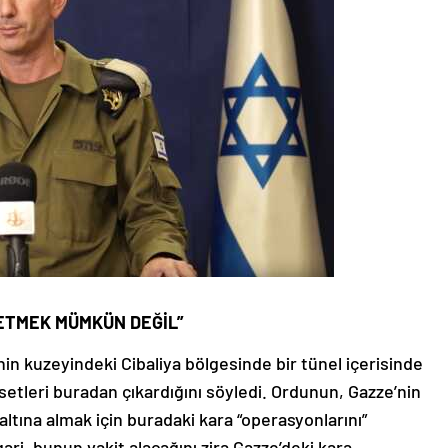
 ETMEK MÜMKÜN DEĞİL”
’nin kuzeyindeki Cibaliya bölgesinde bir tünel içerisinde
cesetleri buradan çıkardığını söyledi. Ordunun, Gazze’nin
ltına almak için buradaki kara “operasyonlarını”
ri, bunun vakit alacağını zira Gazze’deki kara