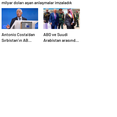
milyar doları aşan anlaşmalar imzaladık
Antonio Costa’dan
ABD ve Suudi
Sırbistan’ın AB
Arabistan arasında
üyelik sürecine
savunma sanayi
ilişkin açıklama
anlaşması imzalandı