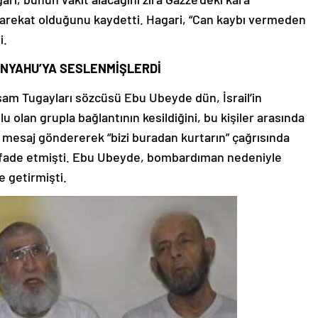
harekat olduğunu kaydetti. Hagari, “Can kaybı vermeden
i.
ANYAHU’YA SESLENMİŞLERDİ
sam Tugayları sözcüsü Ebu Ubeyde dün, İsrail’in
lan grupla bağlantının kesildiğini, bu kişiler arasında
ü mesaj göndererek “bizi buradan kurtarın” çağrısında
 ifade etmişti. Ebu Ubeyde, bombardıman nedeniyle
e getirmişti.