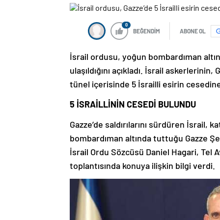
0
BEĞENDİM
ABONE OL
İsrail ordusu, yoğun bombardıman altınd
ulaşıldığını açıkladı. İsrail askerlerinin
tünel içerisinde 5 İsrailli esirin cesedin
5 İSRAİLLİNİN CESEDİ BULUNDU
Gazze’de saldırılarını sürdüren İsrail, k
bombardıman altında tuttuğu Gazze Şeridi
İsrail Ordu Sözcüsü Daniel Hagari, Tel 
toplantısında konuya ilişkin bilgi verdi.