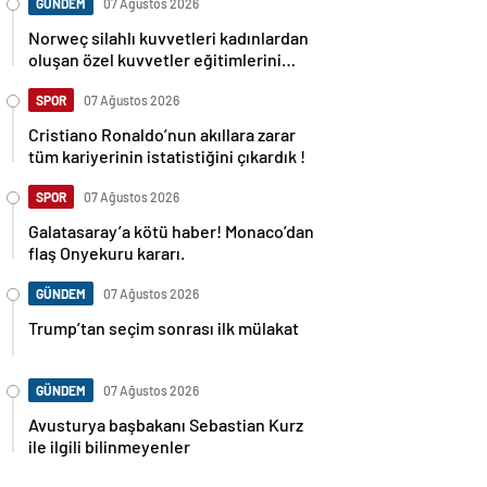
GÜNDEM
07 Ağustos 2026
Norweç silahlı kuvvetleri kadınlardan
oluşan özel kuvvetler eğitimlerini
başlattı.
SPOR
07 Ağustos 2026
Cristiano Ronaldo’nun akıllara zarar
tüm kariyerinin istatistiğini çıkardık !
SPOR
07 Ağustos 2026
Galatasaray’a kötü haber! Monaco’dan
flaş Onyekuru kararı.
GÜNDEM
07 Ağustos 2026
Trump’tan seçim sonrası ilk mülakat
GÜNDEM
07 Ağustos 2026
Avusturya başbakanı Sebastian Kurz
ile ilgili bilinmeyenler