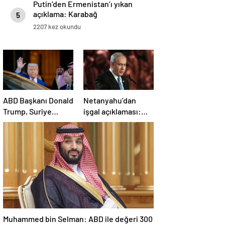
Putin’den Ermenistan’ı yıkan
açıklama: Karabağ
5
Azerbaycan’ın ayrılmaz bir
2207 kez okundu
parçasıdır!
ABD Başkanı Donald
Netanyahu’dan
Trump, Suriye
işgal açıklaması:
Cumhurbaşkanı
İsrail ordusu, tüm
Şara ile görüşecek
gücüyle Gazze’ye
girecek
Muhammed bin Selman: ABD ile değeri 300