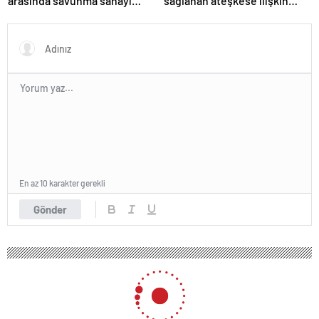
arasında savunma sanayi
sağlanan ateşkese ilişkin
anlaşması imzalandı
değerlendirme
En az 10 karakter gerekli
Gönder