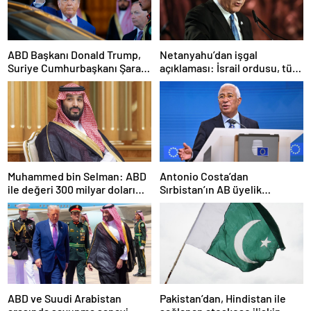
ABD Başkanı Donald Trump,
Netanyahu’dan işgal
Suriye Cumhurbaşkanı Şara
açıklaması: İsrail ordusu, tüm
ile görüşecek
gücüyle Gazze’ye girecek
Muhammed bin Selman: ABD
Antonio Costa’dan
ile değeri 300 milyar doları
Sırbistan’ın AB üyelik
aşan anlaşmalar imzaladık
sürecine ilişkin açıklama
ABD ve Suudi Arabistan
Pakistan’dan, Hindistan ile