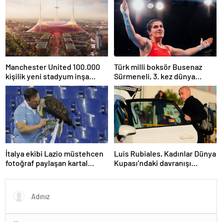
Manchester United 100.000
Türk milli boksör Busenaz
kişilik yeni stadyum inşa
Sürmeneli, 3. kez dünya
etmeyi planlıyor
şampiyonu oldu
İtalya ekibi Lazio müstehcen
Luis Rubiales, Kadınlar Dünya
fotoğraf paylaşan kartal
Kupası’ndaki davranışı
eğitmenini kovdu
nedeniyle cinsel saldırıdan
suçlu bulundu