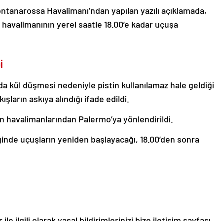
tanarossa Havalimanı’ndan yapılan yazılı açıklamada,
 havalimanının yerel saatle 18.00’e kadar uçuşa
İ
a kül düşmesi nedeniyle pistin kullanılamaz hale geldiği
şların askıya alındığı ifade edildi.
ın havalimanlarından Palermo’ya yönlendirildi.
ğinde uçuşların yeniden başlayacağı, 18.00’den sonra
le ilgili olarak yasal bildirimlerinizi bize iletişim sayfası