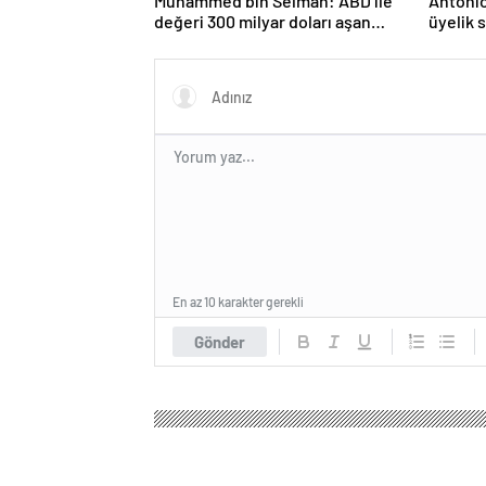
Muhammed bin Selman: ABD ile
Antonio
değeri 300 milyar doları aşan
üyelik 
anlaşmalar imzaladık
En az 10 karakter gerekli
Gönder