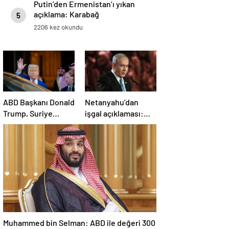
Putin’den Ermenistan’ı yıkan
açıklama: Karabağ
5
Azerbaycan’ın ayrılmaz bir
2206 kez okundu
parçasıdır!
ABD Başkanı Donald
Netanyahu’dan
Trump, Suriye
işgal açıklaması:
Cumhurbaşkanı
İsrail ordusu, tüm
Şara ile görüşecek
gücüyle Gazze’ye
girecek
Muhammed bin Selman: ABD ile değeri 300