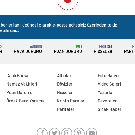
berleri anlık güncel olarak e-posta adresiniz üzerinden takip
ebilirsiniz.
K
TAHMİNİ
LİG
EKONOMİ
E
R
HAVA DURUMU
PUAN DURUMU
HISSELER
PARI
Canlı Borsa
Altınlar
Foto Galeri
Namaz Vakitleri
Dövizler
Video Galeri
Puan Durumu
Hisseler
Yazarlar
Örnek Burç Yorumu
Kripto Paralar
Gazeteler
Pariteler
Sıcak Haber