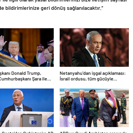
de bildirimlerinize geri dönüş sağlanılacaktır.”
şkanı Donald Trump,
Netanyahu’dan işgal açıklaması:
Cumhurbaşkanı Şara ile
İsrail ordusu, tüm gücüyle
cek
Gazze’ye girecek