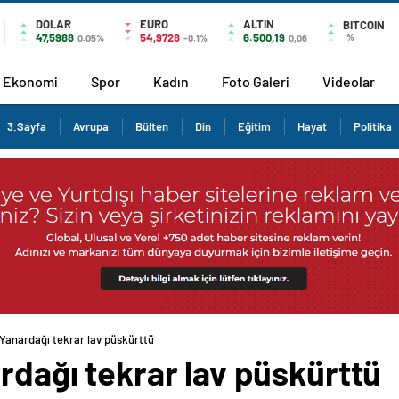
DOLAR
EURO
ALTIN
BITCOIN
47,5988
54,9728
6.500,19
%
0.05%
-0.1%
0,06
Ekonomi
Spor
Kadın
Foto Galeri
Videolar
3.Sayfa
Avrupa
Bülten
Din
Eğitim
Hayat
Politika
 Yanardağı tekrar lav püskürttü
ardağı tekrar lav püskürttü