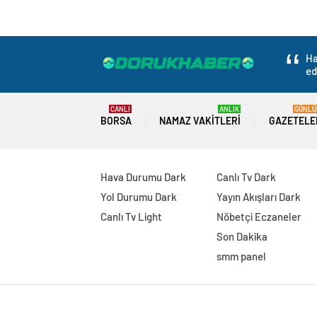
Ha
ed
CANLI
ANLIK
GÜNLÜ
BORSA
NAMAZ VAKITLERI
GAZETELE
Hava Durumu Dark
Canlı Tv Dark
Yol Durumu Dark
Yayın Akışları Dark
Canlı Tv Light
Nöbetçi Eczaneler
Son Dakika
smm panel