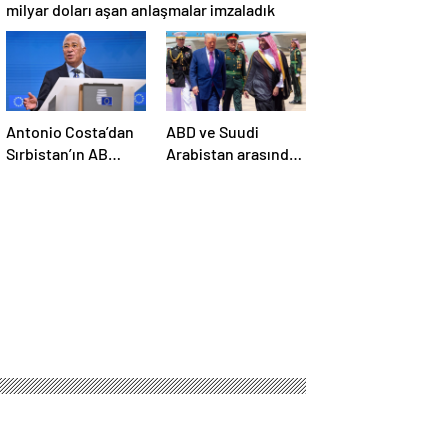
milyar doları aşan anlaşmalar imzaladık
Antonio Costa’dan
ABD ve Suudi
Sırbistan’ın AB
Arabistan arasında
üyelik sürecine
savunma sanayi
ilişkin açıklama
anlaşması imzalandı