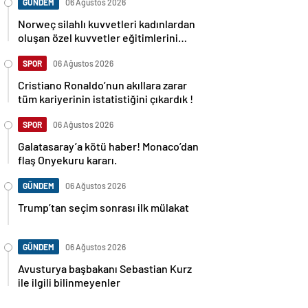
GÜNDEM
06 Ağustos 2026
Norweç silahlı kuvvetleri kadınlardan
oluşan özel kuvvetler eğitimlerini
başlattı.
SPOR
06 Ağustos 2026
Cristiano Ronaldo’nun akıllara zarar
tüm kariyerinin istatistiğini çıkardık !
SPOR
06 Ağustos 2026
Galatasaray’a kötü haber! Monaco’dan
flaş Onyekuru kararı.
GÜNDEM
06 Ağustos 2026
Trump’tan seçim sonrası ilk mülakat
GÜNDEM
06 Ağustos 2026
Avusturya başbakanı Sebastian Kurz
ile ilgili bilinmeyenler