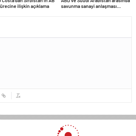
 Costa’dan Sırbistan’ın AB
ABD ve Suudi Arabistan arasında
sürecine ilişkin açıklama
savunma sanayi anlaşması
imzalandı