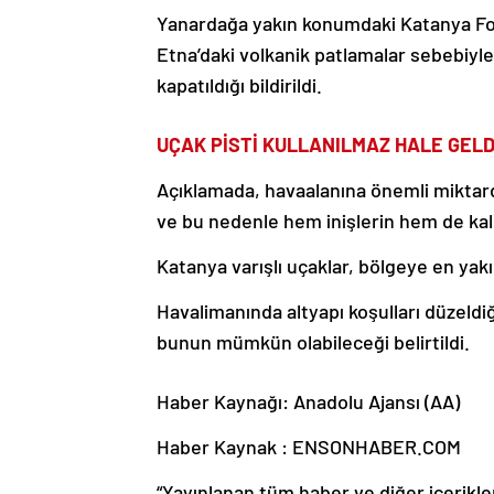
Yanardağa yakın konumdaki Katanya Fon
Etna’daki volkanik patlamalar sebebiyle
kapatıldığı bildirildi.
UÇAK PİSTİ KULLANILMAZ HALE GELD
Açıklamada, havaalanına önemli miktard
ve bu nedenle hem inişlerin hem de kalkı
Katanya varışlı uçaklar, bölgeye en yak
Havalimanında altyapı koşulları düzeldi
bunun mümkün olabileceği belirtildi.
Haber Kaynağı: Anadolu Ajansı (AA)
Haber Kaynak : ENSONHABER.COM
“Yayınlanan tüm haber ve diğer içerikler i