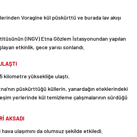
erinden Voragine kül püskürttü ve burada lav akışı
Enstitüsünün (INGV) Etna Gözlem İstasyonundan yapılan
ayan etkinlik, gece yarısı sonlandı.
ULAŞTI
5 kilometre yüksekliğe ulaştı.
tna’nın püskürttüğü küllerin, yanardağın eteklerindeki
leşim yerlerinde kül temizleme çalışmalarının sürdüğü
Rİ AKSADI
hava ulaşımını da olumsuz şekilde etkiledi.