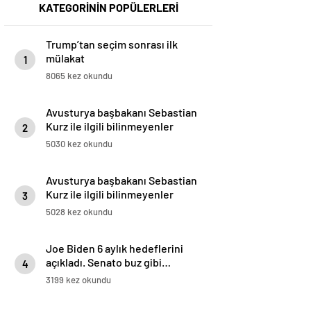
KATEGORİNİN POPÜLERLERİ
Trump’tan seçim sonrası ilk
mülakat
1
8065 kez okundu
Avusturya başbakanı Sebastian
Kurz ile ilgili bilinmeyenler
2
5030 kez okundu
Avusturya başbakanı Sebastian
Kurz ile ilgili bilinmeyenler
3
5028 kez okundu
Joe Biden 6 aylık hedeflerini
açıkladı. Senato buz gibi…
4
3199 kez okundu