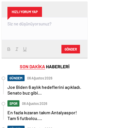
HIZLI YORUM YAP
GÖNDER
SON DAKİKA
HABERLERİ
GÜNDEM
06 Ağustos 2026
Joe Biden 6 aylık hedeflerini açıkladı.
Senato buz gibi…
SPOR
06 Ağustos 2026
En fazla kızaran takım Antalyaspor!
Tam 5 futbolcu….