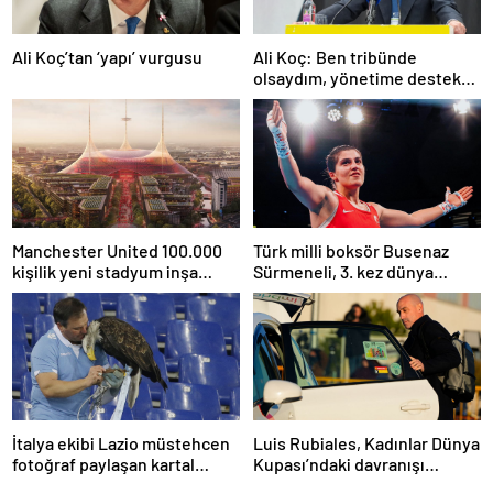
Ali Koç’tan ‘yapı’ vurgusu
Ali Koç: Ben tribünde
olsaydım, yönetime destek
olurdum
Manchester United 100.000
Türk milli boksör Busenaz
kişilik yeni stadyum inşa
Sürmeneli, 3. kez dünya
etmeyi planlıyor
şampiyonu oldu
İtalya ekibi Lazio müstehcen
Luis Rubiales, Kadınlar Dünya
fotoğraf paylaşan kartal
Kupası’ndaki davranışı
eğitmenini kovdu
nedeniyle cinsel saldırıdan