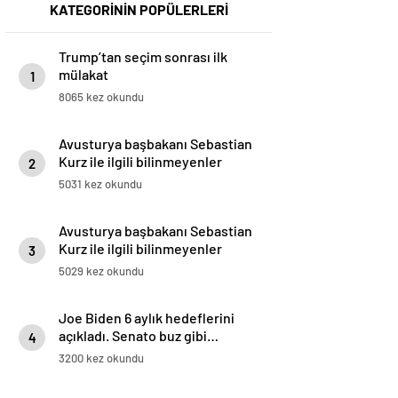
KATEGORİNİN POPÜLERLERİ
Trump’tan seçim sonrası ilk
mülakat
1
8065 kez okundu
Avusturya başbakanı Sebastian
Kurz ile ilgili bilinmeyenler
2
5031 kez okundu
Avusturya başbakanı Sebastian
Kurz ile ilgili bilinmeyenler
3
5029 kez okundu
Joe Biden 6 aylık hedeflerini
açıkladı. Senato buz gibi…
4
3200 kez okundu