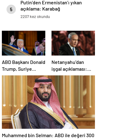
Putin’den Ermenistan’ı yıkan
açıklama: Karabağ
5
Azerbaycan’ın ayrılmaz bir
2207 kez okundu
parçasıdır!
ABD Başkanı Donald
Netanyahu’dan
Trump, Suriye
işgal açıklaması:
Cumhurbaşkanı
İsrail ordusu, tüm
Şara ile görüşecek
gücüyle Gazze’ye
girecek
Muhammed bin Selman: ABD ile değeri 300