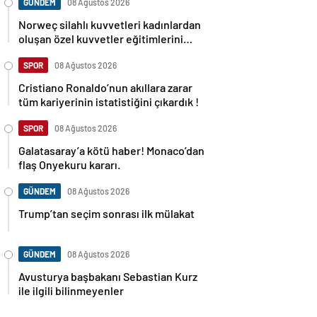
GÜNDEM
08 Ağustos 2026
Norweç silahlı kuvvetleri kadınlardan
oluşan özel kuvvetler eğitimlerini
başlattı.
SPOR
08 Ağustos 2026
Cristiano Ronaldo’nun akıllara zarar
tüm kariyerinin istatistiğini çıkardık !
SPOR
08 Ağustos 2026
Galatasaray’a kötü haber! Monaco’dan
flaş Onyekuru kararı.
GÜNDEM
08 Ağustos 2026
Trump’tan seçim sonrası ilk mülakat
GÜNDEM
08 Ağustos 2026
Avusturya başbakanı Sebastian Kurz
ile ilgili bilinmeyenler