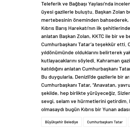
Teleferik ve Bağbaşı Yaylası’nda incel
üyesi gazilerle buluştu. Başkan Zolan b
mertebesinin öneminden bahsederek, “O
Kıbrıs Barış Harekatı’nın ilk şehitlerin
anlatan Başkan Zolan, KKTC ile bir ve be
Cumhurbaşkanı Tatar’a teşekkür etti. 
yıldönümünde olduklarını belirterek yak
kutlayacaklarını söyledi. Kahraman gazi
katıldığını anlatan Cumhurbaşkanı Tatar
Bu duygularla, Denizli’de gazilerle bi
Cumhurbaşkanı Tatar, “Anavatan, yavru 
şekilde, hep birlikte yürüyeceğiz. Sizle
sevgi, selam ve hürmetlerini getirdim. B
olmasaydı bugün Kıbrıs bir Yunan adası o
Büyükşehir Belediye
Cumhurbaşkanı Tatar