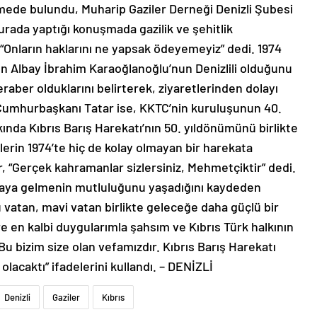
emede bulundu, Muharip Gaziler Derneği Denizli Şubesi
urada yaptığı konuşmada gazilik ve şehitlik
nların haklarını ne yapsak ödeyemeyiz” dedi. 1974
den Albay İbrahim Karaoğlanoğlu’nun Denizlili olduğunu
raber olduklarını belirterek, ziyaretlerinden dolayı
Cumhurbaşkanı Tatar ise, KKTC’nin kuruluşunun 40.
ında Kıbrıs Barış Harekatı’nın 50. yıldönümünü birlikte
lerin 1974’te hiç de kolay olmayan bir harekata
, “Gerçek kahramanlar sizlersiniz, Mehmetçiktir” dedi.
r araya gelmenin mutluluğunu yaşadığını kaydeden
vatan, mavi vatan birlikte geleceğe daha güçlü bir
re en kalbi duygularımla şahsım ve Kıbrıs Türk halkının
u bizim size olan vefamızdır. Kıbrıs Barış Harekatı
lacaktı” ifadelerini kullandı. – DENİZLİ
Denizli
Gaziler
Kıbrıs