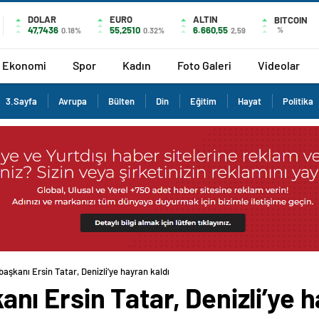
DOLAR
EURO
ALTIN
BITCOIN
47,7436
55,2510
6.660,55
%
0.18%
0.32%
2,59
Ekonomi
Spor
Kadın
Foto Galeri
Videolar
3.Sayfa
Avrupa
Bülten
Din
Eğitim
Hayat
Politika
şkanı Ersin Tatar, Denizli’ye hayran kaldı
 Ersin Tatar, Denizli’ye h