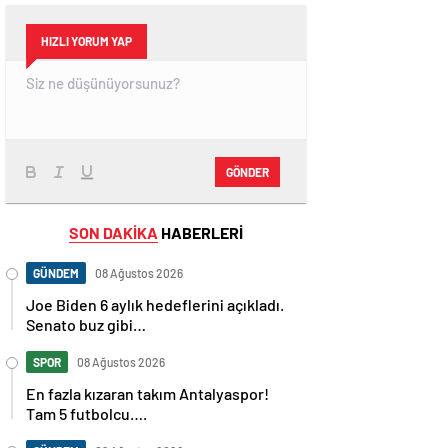
HIZLI YORUM YAP
GÖNDER
SON DAKİKA
HABERLERİ
GÜNDEM
08 Ağustos 2026
Joe Biden 6 aylık hedeflerini açıkladı.
Senato buz gibi…
SPOR
08 Ağustos 2026
En fazla kızaran takım Antalyaspor!
Tam 5 futbolcu….