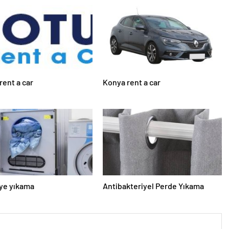
rent a car
Konya rent a car
ye yıkama
Antibakteriyel Perde Yıkama