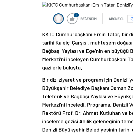
0
BEĞENDİM
ABONE OL
KKTC Cumhurbaşkanı Ersin Tatar, bir dizi
tarihi Kaleiçi Çarşısı, muhteşem doğası 
Bağbaşı Yaylası ve Ege’nin en büyüğü 
Merkezi’ni inceleyen Cumhurbaşkanı Tata
gazilerle buluştu.
Bir dizi ziyaret ve program için Denizl
Büyükşehir Belediye Başkanı Osman Zolan’
Teleferik ve Bağbaşı Yaylası ve Büyükş
Merkezi’ni inceledi. Programa, Denizli
Rektörü Prof. Dr. Ahmet Kutluhan ve be
inceleme gezisi Ahilik geleneğinin temeller
Denizli Büyükşehir Belediyesinin tarih