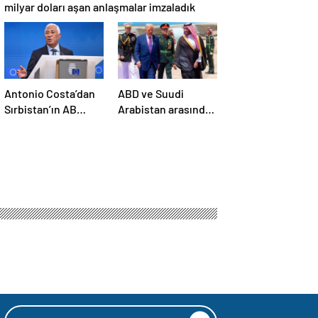
milyar doları aşan anlaşmalar imzaladık
Antonio Costa’dan
ABD ve Suudi
Sırbistan’ın AB
Arabistan arasında
üyelik sürecine
savunma sanayi
ilişkin açıklama
anlaşması imzalandı