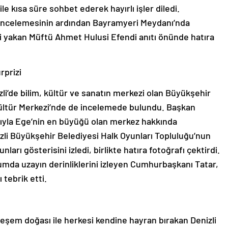
e kısa süre sohbet ederek hayırlı işler diledi.
ı incelemesinin ardından Bayramyeri Meydanı’nda
ni yakan Müftü Ahmet Hulusi Efendi anıtı önünde hatıra
rprizi
i’de bilim, kültür ve sanatın merkezi olan Büyükşehir
ültür Merkezi’nde de incelemede bulundu. Başkan
arıyla Ege’nin en büyüğü olan merkez hakkında
zli Büyükşehir Belediyesi Halk Oyunları Topluluğu’nun
nları gösterisini izledi, birlikte hatıra fotoğrafı çektirdi.
da uzayın derinliklerini izleyen Cumhurbaşkanı Tatar,
tebrik etti.
em doğası ile herkesi kendine hayran bırakan Denizli