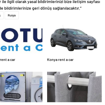
le ilgili olarak yasal bildirimlerinizi bize iletişim sayfası
de bildirimlerinize geri dönüş sağlanılacaktır.”
ş
Rusya
rent a car
Konya rent a car