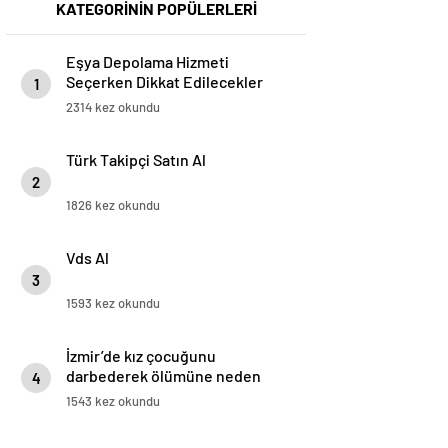
KATEGORİNİN POPÜLERLERİ
Eşya Depolama Hizmeti
Seçerken Dikkat Edilecekler
1
2314 kez okundu
Türk Takipçi Satın Al
2
1826 kez okundu
Vds Al
3
1593 kez okundu
İzmir’de kız çocuğunu
darbederek ölümüne neden
4
olan sanığın duruşması başladı
1543 kez okundu