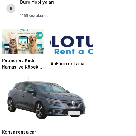
Büro Mobilyaları
5
1485 kez okundu
Petmona : Kedi
Ankara rent a car
Maması ve Köpek
Maması İle Tüm
Evcil Hayvan
Ürünleri
Konya rent a car