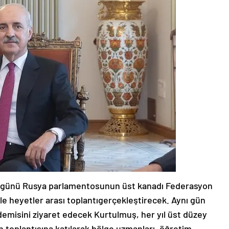
ı günü Rusya parlamentosunun üst kanadı Federasyon
le heyetler arası toplantıgerçekleştirecek. Aynı gün
demisini ziyaret edecek Kurtulmuş, her yıl üst düzey
n toplantısına katılarak bölge uzmanları, öğretim