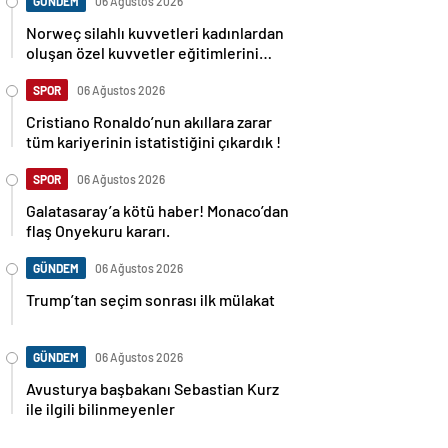
GÜNDEM
06 Ağustos 2026
Norweç silahlı kuvvetleri kadınlardan
oluşan özel kuvvetler eğitimlerini
başlattı.
SPOR
06 Ağustos 2026
Cristiano Ronaldo’nun akıllara zarar
tüm kariyerinin istatistiğini çıkardık !
SPOR
06 Ağustos 2026
Galatasaray’a kötü haber! Monaco’dan
flaş Onyekuru kararı.
GÜNDEM
06 Ağustos 2026
Trump’tan seçim sonrası ilk mülakat
GÜNDEM
06 Ağustos 2026
Avusturya başbakanı Sebastian Kurz
ile ilgili bilinmeyenler