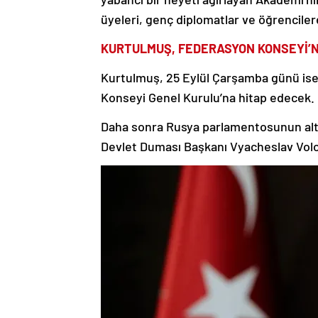
üyeleri, genç diplomatlar ve öğrenciler
KURTULMUŞ, FEDERASYON KONSEYİ’N
Kurtulmuş, 25 Eylül Çarşamba günü is
Konseyi Genel Kurulu’na hitap edecek.
Daha sonra Rusya parlamentosunun alt 
Devlet Duması Başkanı Vyacheslav Volo