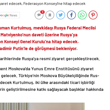
0
News
Numan Kurtulmuş, mevkidaşı Rusya Federal Meclisi
 Matviyenko’nun daveti üzerine Rusya’ya
on Konseyi Genel Kurulu’na hitap edecek.
adimir Putin’le de görüşmesi bekleniyor.
rihlerinde Rusya’ya resmi ziyaret gerçekleştirecek.
şkent Moskova’da Yunus Emre Enstitüsünü ziyaret
a gelecek. Türkiye’nin Moskova Büyükelçiliğinde Rus-
decek Kurtulmuş, iki ülke arasındaki ticari işbirliği
erin geliştirilmesine katkı sağlayacak başlıklar hakkında