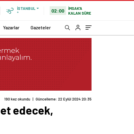
İMSAK'A
İSTANBUL
02:00
KALAN SÜRE
°
Yazarlar
Gazeteler
190 kez okundu
|
Güncelleme: 22 Eylül 2024 20:35
ret edecek,