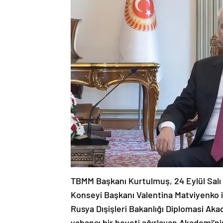
TBMM Başkanı Kurtulmuş, 24 Eylül Sal
Konseyi Başkanı Valentina Matviyenko i
Rusya Dışişleri Bakanlığı Diplomasi Aka
yabancı bir heyeti ağırlayan Akademi’ni