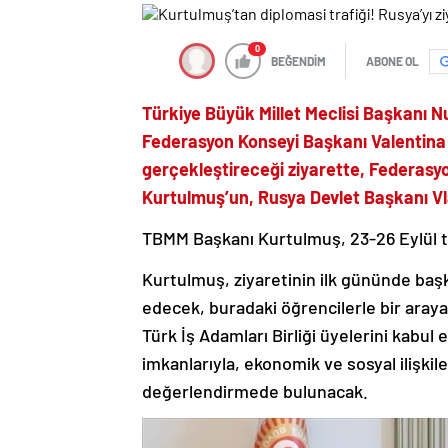
0
BEĞENDİM
ABONE OL
Türkiye Büyük Millet Meclisi Başkanı 
Federasyon Konseyi Başkanı Valentina
gerçekleştireceği ziyarette, Federasy
Kurtulmuş’un, Rusya Devlet Başkanı Vl
TBMM Başkanı Kurtulmuş, 23-26 Eylül ta
Kurtulmuş, ziyaretinin ilk gününde ba
edecek, buradaki öğrencilerle bir aray
Türk İş Adamları Birliği üyelerini kabul e
imkanlarıyla, ekonomik ve sosyal ilişkil
değerlendirmede bulunacak.