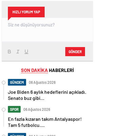
HIZLI YORUM YAP
GÖNDER
SON DAKİKA
HABERLERİ
GÜNDEM
06 Ağustos 2026
Joe Biden 6 aylık hedeflerini açıkladı.
Senato buz gibi…
SPOR
06 Ağustos 2026
En fazla kızaran takım Antalyaspor!
Tam 5 futbolcu….