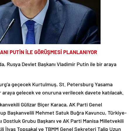
ANI PUTİN İLE GÖRÜŞMESİ PLANLANIYOR
 Rusya Devlet Başkanı Vladimir Putin ile bir araya
burg’a geçecek Kurtulmuş, St. Petersburg Yasama
r araya gelecek ve onuruna verilecek davete katılacak.
nvekili Gülizar Biçer Karaca, AK Parti Genel
 Grup Başkanvelili Mehmet Satuk Buğra Kavuncu, Türkiye-
Dostluk Grubu Başkanı ve AK Parti Manisa Milletvekili
li İlyas Topsakal ve TBMM Genel Sekreteri Talip Uzun