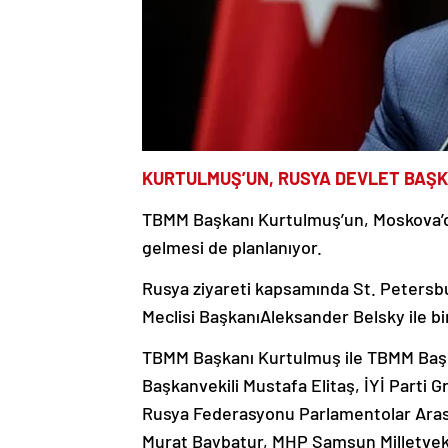
KURTULMUŞ’UN, RUSYA DEVLET BAŞK
TBMM Başkanı Kurtulmuş’un, Moskova’da,
gelmesi de planlanıyor.
Rusya ziyareti kapsamında St. Peters
Meclisi BaşkanıAleksander Belsky ile bi
TBMM Başkanı Kurtulmuş ile TBMM Başka
Başkanvekili Mustafa Elitaş, İYİ Parti
Rusya Federasyonu Parlamentolar Arası 
Murat Baybatur, MHP Samsun Milletveki