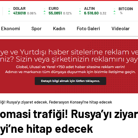
DOLAR
EURO
ALTIN
BITCOIN
47,6018
55,0851
6.516,60
%
0.06%
0.12%
0,32
Ekonomi
Spor
Kadın
Foto Galeri
Videolar
iği! Rusya’yı ziyaret edecek, Federasyon Konseyi’ne hitap edecek
omasi trafiği! Rusya’yı ziya
i’ne hitap edecek