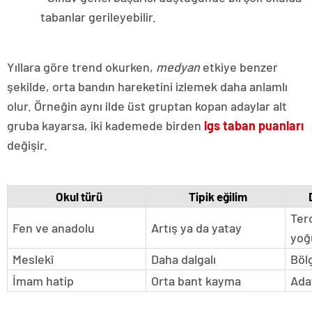
tabanlar gerileyebilir.
Yıllara göre trend okurken,
medyan
etkiye benzer
şekilde, orta bandın hareketini izlemek daha anlamlı
olur. Örneğin aynı ilde üst gruptan kopan adaylar alt
gruba kayarsa, iki kademede birden
lgs taban puanları
değişir.
Okul türü
Tipik eğilim
Terc
Fen ve anadolu
Artış ya da yatay
yoğ
Meslekî
Daha dalgalı
Böl
İmam hatip
Orta bant kayma
Ada