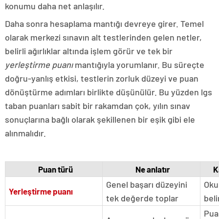
konumu daha net anlaşılır.
Daha sonra hesaplama mantığı devreye girer. Temel
olarak merkezi sınavın alt testlerinden gelen netler,
belirli ağırlıklar altında işlem görür ve tek bir
yerleştirme puanı
mantığıyla yorumlanır. Bu süreçte
doğru-yanlış etkisi, testlerin zorluk düzeyi ve puan
dönüştürme adımları birlikte düşünülür. Bu yüzden lgs
taban puanları sabit bir rakamdan çok, yılın sınav
sonuçlarına bağlı olarak şekillenen bir eşik gibi ele
alınmalıdır.
Puan türü
Ne anlatır
K
Genel başarı düzeyini
Okul
Yerleştirme puanı
tek değerde toplar
beli
Puan