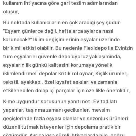
kullanım ihtiyacına göre geri teslim adımlarından
oluşur.
Bu noktada kullanıcıların en çok aradığı şey şudur:
“Eşyam günlerce değil, haftalarca aylarca nasıl
korunacak?” İklim değişimlerinin eşyalar üzerinde
birikimli etkisi olabilir. Bu nedenle Flexidepo ile Evinizin
tüm eşyalarını güvenle depoluyoruz yaklaşımında,
eşyaların ilk günkü kalitesini korumaya yönelik
iklimlendirmeli depolar kritik rol oynar. Kışlık ürünler,
tekstil, ayakkabı, özel kıyafet askıları ve zamanla
etkilenebilen dolap içi parçalar için özellikle önemlidir.
Kime uygundur sorusunun yanıtı net: Ev tadilatı
yapanlar, taşınma zamanı gecikenler, mevsim
geçişlerinde fazla eşyası olanlar ve sezonluk ürünleri
düzenli tutmak isteyenler için depolama pratik bir
çözümdür. Ayrıca kısa süreli ihtiyaçlarda bile, doğru