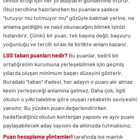
temsil ettiği için her yıl adayların gündemine oturur.
Okul tercihine hazırlanırken bu puanlara sadece
“tutuyor mu tutmuyor mu” gözüyle bakmak yerine, ne
anlama geldiğini ve nasıl okunacağını bilmek işinizi
hızlandırır. Çünkü bir puan, tek başına değil, başvuru
yoğunluğu ve tercih sırası ile birlikte anlam kazanır.
LGS taban puanları nedir?
Bu puanlar, belirli bir
ortaöğretim kurumuna yerleşebilmek için geçmiş
yıllarda oluşan minimum başarı düzeyini gösterir.
Buradaki “taban” ifadesi, her adayın o puanı alır almaz
kesin yerleşeceği anlamına gelmez. Daha çok, ilgili
okulun o yılki talebine göre oluşan rekabetin seviyesini
yansıtır. Bu yüzden puanı değerlendirirken
hedeflediğiniz okulun kontenjan yapısını ve aynı puanı
paylaşabilecek aday sayısını da aklınızda tutmalısınız.
Puan hesaplama yöntemleri
tarafında ise mantık