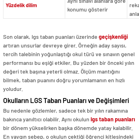
Aynı sınavı alanlara göre
rek
Yüzdelik dilim
konumu gösterir
anl
Son olarak, lgs taban puanları üzerinde
geçişkenliği
artıran unsurlar devreye girer. Örneğin aday sayısı,
tercih talebinin yoğunlaştığı okul türü ve sınavın genel
performansı bu eşiği etkiler. Bu yüzden bir önceki yılın
değeri tek başına yeterli olmaz. Ölçüm mantığını
bilmek, taban puanını doğru yorumlamanın en hızlı
yoludur.
Okulların LGS Taban Puanları ve Değişimleri
Bu nedenle gözlemler, sadece tek bir yılın rakamına
bakınca yanıltıcı olabilir. Aynı okulun
lgs taban puanları
bir dönem yükselirken başka dönemde yatay kalabilir.
En yaygın sebep, o okulun çektiği öğrenci kitlesindeki