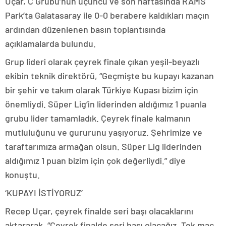
Uçar, C Grubu’nun üçüncü ve son haftasında RAMS
Park’ta Galatasaray ile 0-0 berabere kaldıkları maçın
ardından düzenlenen basın toplantısında
açıklamalarda bulundu.
Grup lideri olarak çeyrek finale çıkan yeşil-beyazlı
ekibin teknik direktörü, “Geçmişte bu kupayı kazanan
bir şehir ve takım olarak Türkiye Kupası bizim için
önemliydi. Süper Lig’in liderinden aldığımız 1 puanla
grubu lider tamamladık. Çeyrek finale kalmanın
mutluluğunu ve gururunu yaşıyoruz. Şehrimize ve
taraftarımıza armağan olsun. Süper Lig liderinden
aldığımız 1 puan bizim için çok değerliydi.” diye
konuştu.
‘KUPAYI İSTİYORUZ’
Recep Uçar, çeyrek finalde seri başı olacaklarını
aktararak, “Çeyrek finalde seri başı olacağız. Tek maç