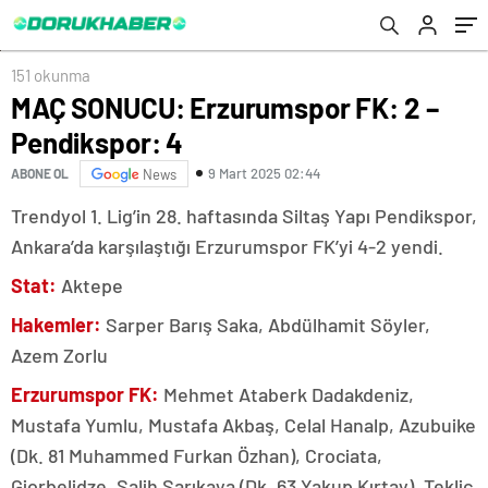
151 okunma
MAÇ SONUCU: Erzurumspor FK: 2 –
Pendikspor: 4
9 Mart 2025 02:44
ABONE OL
News
Trendyol 1. Lig’in 28. haftasında Siltaş Yapı Pendikspor,
Ankara’da karşılaştığı Erzurumspor FK’yi 4-2 yendi.
Stat:
Aktepe
Hakemler:
Sarper Barış Saka, Abdülhamit Söyler,
Azem Zorlu
Erzurumspor FK:
Mehmet Ataberk Dadakdeniz,
Mustafa Yumlu, Mustafa Akbaş, Celal Hanalp, Azubuike
(Dk. 81 Muhammed Furkan Özhan), Crociata,
Giorbelidze, Salih Sarıkaya (Dk. 63 Yakup Kırtay), Teklic