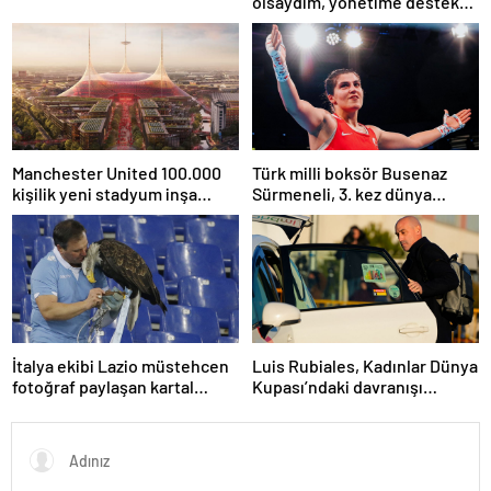
olsaydım, yönetime destek
olurdum
Manchester United 100.000
Türk milli boksör Busenaz
kişilik yeni stadyum inşa
Sürmeneli, 3. kez dünya
etmeyi planlıyor
şampiyonu oldu
İtalya ekibi Lazio müstehcen
Luis Rubiales, Kadınlar Dünya
fotoğraf paylaşan kartal
Kupası’ndaki davranışı
eğitmenini kovdu
nedeniyle cinsel saldırıdan
suçlu bulundu