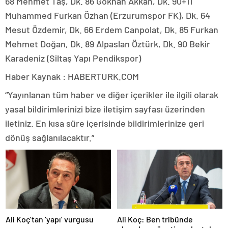
68 Mehmet Taş, Dk. 86 Gökhan Akkan, Dk. 90+11
Muhammed Furkan Özhan (Erzurumspor FK), Dk. 64
Mesut Özdemir, Dk. 66 Erdem Canpolat, Dk. 85 Furkan
Mehmet Doğan, Dk. 89 Alpaslan Öztürk, Dk. 90 Bekir
Karadeniz (Siltaş Yapı Pendikspor)
Haber Kaynak : HABERTURK.COM
“Yayınlanan tüm haber ve diğer içerikler ile ilgili olarak
yasal bildirimlerinizi bize iletişim sayfası üzerinden
iletiniz. En kısa süre içerisinde bildirimlerinize geri
dönüş sağlanılacaktır.”
Ali Koç’tan ‘yapı’ vurgusu
Ali Koç: Ben tribünde