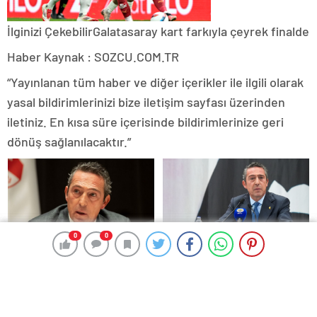
İlginizi Çekebilir
Galatasaray kart farkıyla çeyrek finalde
Haber Kaynak : SOZCU.COM.TR
“Yayınlanan tüm haber ve diğer içerikler ile ilgili olarak
yasal bildirimlerinizi bize iletişim sayfası üzerinden
iletiniz. En kısa süre içerisinde bildirimlerinize geri
dönüş sağlanılacaktır.”
0
0
0
0
Ali Koç’tan ‘yapı’ vurgusu
Ali Koç: Ben tribünde
olsaydım, yönetime destek
olurdum