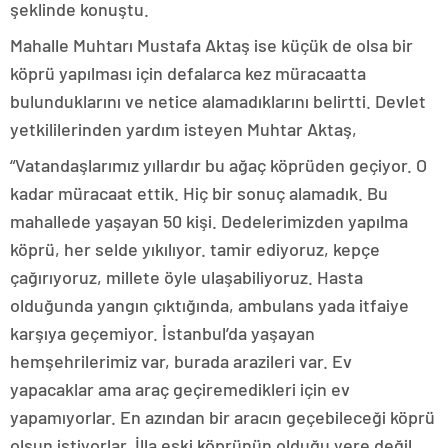
şeklinde konuştu.
Mahalle Muhtarı Mustafa Aktaş ise küçük de olsa bir
köprü yapılması için defalarca kez müracaatta
bulunduklarını ve netice alamadıklarını belirtti. Devlet
yetkililerinden yardım isteyen Muhtar Aktaş,
“Vatandaşlarımız yıllardır bu ağaç köprüden geçiyor. O
kadar müracaat ettik. Hiç bir sonuç alamadık. Bu
mahallede yaşayan 50 kişi. Dedelerimizden yapılma
köprü, her selde yıkılıyor. tamir ediyoruz, kepçe
çağırıyoruz, millete öyle ulaşabiliyoruz. Hasta
olduğunda yangın çıktığında, ambulans yada itfaiye
karşıya geçemiyor. İstanbul’da yaşayan
hemşehrilerimiz var, burada arazileri var. Ev
yapacaklar ama araç geçiremedikleri için ev
yapamıyorlar. En azından bir aracın geçebileceği köprü
olsun istiyorlar. İlla eski köprünün olduğu yere değil,