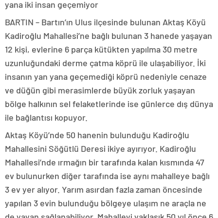
yana iki insan geçemiyor
BARTIN – Bartın’ın Ulus ilçesinde bulunan Aktaş Köyü
Kadiroğlu Mahallesi’ne bağlı bulunan 3 hanede yaşayan
12 kişi, evlerine 6 parça kütükten yapılma 30 metre
uzunluğundaki derme çatma köprü ile ulaşabiliyor. İki
insanın yan yana geçemediği köprü nedeniyle cenaze
ve düğün gibi merasimlerde büyük zorluk yaşayan
bölge halkının sel felaketlerinde ise günlerce dış dünya
ile bağlantısı kopuyor.
Aktaş Köyü’nde 50 hanenin bulunduğu Kadiroğlu
Mahallesini Söğütlü Deresi ikiye ayırıyor. Kadiroğlu
Mahallesi’nde ırmağın bir tarafında kalan kısmında 47
ev bulunurken diğer tarafında ise aynı mahalleye bağlı
3 ev yer alıyor. Yarım asırdan fazla zaman öncesinde
yapılan 3 evin bulunduğu bölgeye ulaşım ne araçla ne
de yayan sağlanabiliyor. Mahalleyi yaklaşık 50 yıl önce 6