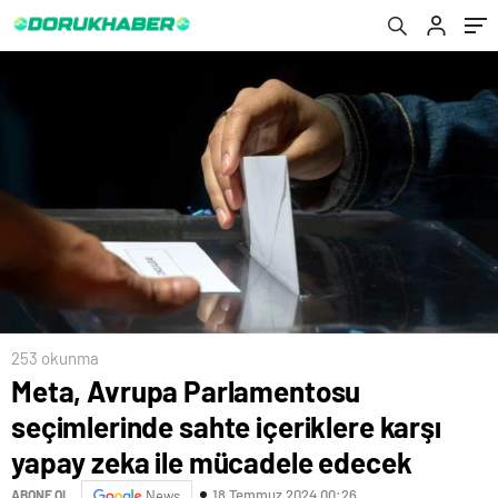
mücadele edecek
253 okunma
Meta, Avrupa Parlamentosu
seçimlerinde sahte içeriklere karşı
yapay zeka ile mücadele edecek
18 Temmuz 2024 00:26
ABONE OL
News