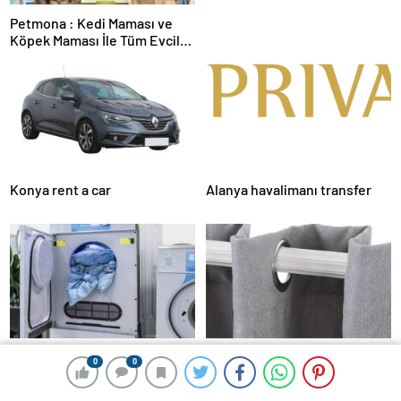
Petmona : Kedi Maması ve
Köpek Maması İle Tüm Evcil
Hayvan Ürünleri
Konya rent a car
Alanya havalimanı transfer
Battaniye yıkama
Antibakteriyel Perde Yıkama
0
0
0
0