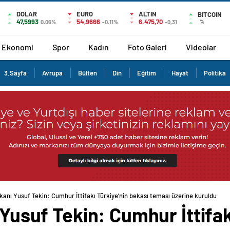
DOLAR
EURO
ALTIN
BITCOIN
47,5993
54,9666
6.475,70
%
0.06%
-0.11%
-0,31
Ekonomi
Spor
Kadın
Foto Galeri
Videolar
3.Sayfa
Avrupa
Bülten
Din
Eğitim
Hayat
Politika
akanı Yusuf Tekin: Cumhur İttifakı Türkiye’nin bekası teması üzerine kuruldu
 Yusuf Tekin: Cumhur İttifak