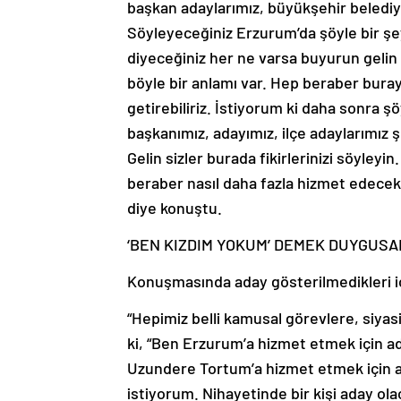
başkan adaylarımız, büyükşehir belediye
Söyleyeceğiniz Erzurum’da şöyle bir şey 
diyeceğiniz her ne varsa buyurun geli
böyle bir anlamı var. Hep beraber buray
getirebiliriz. İstiyorum ki daha sonra ş
başkanımız, adayımız, ilçe adaylarımız 
Gelin sizler burada fikirlerinizi söyley
beraber nasıl daha fazla hizmet edecek
diye konuştu.
‘BEN KIZDIM YOKUM’ DEMEK DUYGUSAL
Konuşmasında aday gösterilmedikleri iç
“Hepimiz belli kamusal görevlere, siyas
ki, “Ben Erzurum’a hizmet etmek için a
Uzundere Tortum’a hizmet etmek için 
istiyorum. Nihayetinde bir kişi aday ol