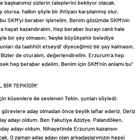
 başkanımız sizlerin taleplerini bekliyor olacak.
olursa, halkın şöyle bir ihtiyacı karşılanmış olur,
n bu SKM’yi beraber işletelim. Benim gözümde SKM’nin
a hayat kazandıralım. Hep beraber burayı canlı hale
öyle bir şey olmasın; ‘keşke büyükşehir belediye
şunları da taahhüt etseydi’ diyeceğimiz bir şey kalmasın.
in. Bizler de oturalım, değerlendirelim. Erzurum’a hep
sek hep beraber edelim. Benim için SKM’nin anlamı bu”
 BİR TEPKİDİR’
in küsenlere de seslenen Tekin, şunları söyledi:
i görevlere aday olmadan önce beylik laflar ederiz. Deriz
day adayı oldum. Ben Yakutiye Aziziye, Palandöken,
aday adayı oldum. Nihayetinde Erzurum kazansın
acak. O zaman aday adayı olan arkadaşlarımızın hepsi