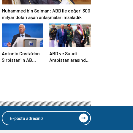
Muhammed bin Selman: ABD ile değeri 300
milyar doları aşan anlaşmalar imzaladık
Antonio Costa’dan
ABD ve Suudi
Sırbistan’ın AB
Arabistan arasında
üyelik sürecine
savunma sanayi
ilişkin açıklama
anlaşması imzalandı