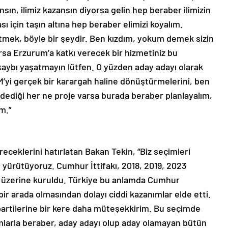
n, ilimiz kazansın diyorsa gelin hep beraber ilimizin
 için taşın altına hep beraber elimizi koyalım.
ek, böyle bir şeydir. Ben kızdım, yokum demek sizin
rsa Erzurum’a katkı verecek bir hizmetiniz bu
kaybı yaşatmayın lütfen. O yüzden aday adayı olarak
’yi gerçek bir karargah haline dönüştürmelerini, ben
ediği her ne proje varsa burada beraber planlayalım,
m.”
ireceklerini hatırlatan Bakan Tekin, “Biz seçimleri
te yürütüyoruz. Cumhur İttifakı, 2018, 2019, 2023
ı üzerine kuruldu. Türkiye bu anlamda Cumhur
 bir arada olmasından dolayı ciddi kazanımlar elde etti.
 partilerine bir kere daha müteşekkirim. Bu seçimde
larla beraber, aday adayı olup aday olamayan bütün