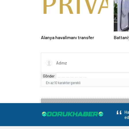
Alanya havalimanı transfer
Battani
Gönder
En az 10 karakter gerekli
Ha
ed