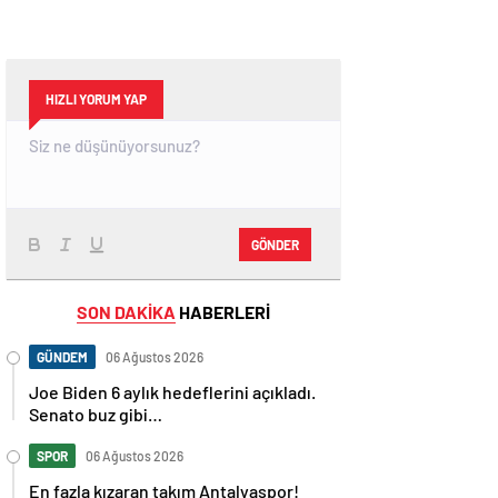
HIZLI YORUM YAP
GÖNDER
SON DAKİKA
HABERLERİ
GÜNDEM
06 Ağustos 2026
Joe Biden 6 aylık hedeflerini açıkladı.
Senato buz gibi…
SPOR
06 Ağustos 2026
En fazla kızaran takım Antalyaspor!