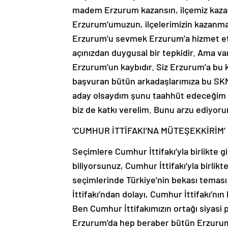
madem Erzurum kazansın, ilçemiz kazansı
Erzurum’umuzun, ilçelerimizin kazanması
Erzurum’u sevmek Erzurum’a hizmet etm
açınızdan duygusal bir tepkidir. Ama va
Erzurum’un kaybıdır. Siz Erzurum’a bu 
başvuran bütün arkadaşlarımıza bu SKM
aday olsaydım şunu taahhüt edeceğim d
biz de katkı verelim. Bunu arzu ediyoru
‘CUMHUR İTTİFAKI’NA MÜTEŞEKKİRİM’
Seçimlere Cumhur İttifakı’yla birlikte g
biliyorsunuz, Cumhur İttifakı’yla birlik
seçimlerinde Türkiye’nin bekası temas
İttifakı’ndan dolayı, Cumhur İttifakı’nın
Ben Cumhur İttifakımızın ortağı siyasi
Erzurum’da hep beraber bütün Erzurum