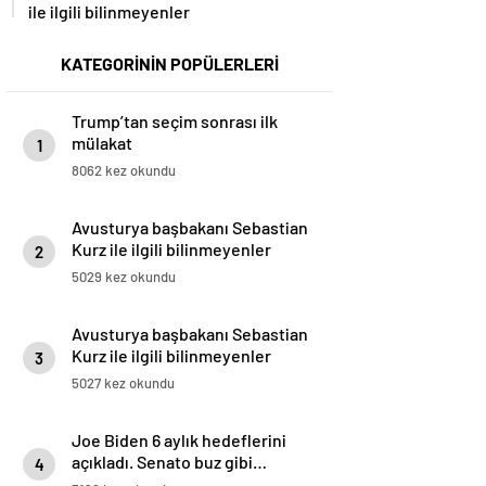
ile ilgili bilinmeyenler
KATEGORİNİN POPÜLERLERİ
Trump’tan seçim sonrası ilk
mülakat
1
8062 kez okundu
Avusturya başbakanı Sebastian
Kurz ile ilgili bilinmeyenler
2
5029 kez okundu
Avusturya başbakanı Sebastian
Kurz ile ilgili bilinmeyenler
3
5027 kez okundu
Joe Biden 6 aylık hedeflerini
açıkladı. Senato buz gibi…
4