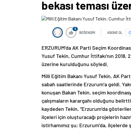
bekası teması üze
0
BEĞENDİM
ABONE OL
ERZURUM’da AK Parti Seçim Koordinasyon
Yusuf Tekin, Cumhur İttifakı’nın 2018, 
üzerine kurulduğunu söyledi.
Milli Eğitim Bakanı Yusuf Tekin, AK Parti
sabah saatlerinde Erzurum’a geldi. Yak
konuşan Bakan Tekin, seçim koordinasyo
çalışmaların karargahı olduğunu belirt
kaydeden Tekin, “Erzurum’da gösterilen
ilçeleri için oluşturacağı projelerin haz
istirhamımız şu; Erzurum’da, ilçelerde 