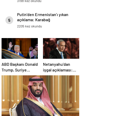
3198 kez okundu
Putin’den Ermenistan’ı yıkan
açıklama: Karabağ
5
Azerbaycan’ın ayrılmaz bir
2205 kez okundu
parçasıdır!
ABD Başkanı Donald
Netanyahu’dan
Trump, Suriye
işgal açıklaması:
Cumhurbaşkanı
İsrail ordusu, tüm
Şara ile görüşecek
gücüyle Gazze’ye
girecek