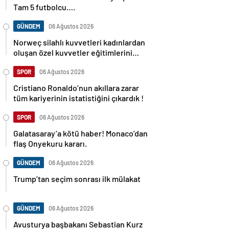
Tam 5 futbolcu….
GÜNDEM
06 Ağustos 2026
Norweç silahlı kuvvetleri kadınlardan
oluşan özel kuvvetler eğitimlerini
başlattı.
SPOR
06 Ağustos 2026
Cristiano Ronaldo’nun akıllara zarar
tüm kariyerinin istatistiğini çıkardık !
SPOR
06 Ağustos 2026
Galatasaray’a kötü haber! Monaco’dan
flaş Onyekuru kararı.
GÜNDEM
06 Ağustos 2026
Trump’tan seçim sonrası ilk mülakat
GÜNDEM
06 Ağustos 2026
Avusturya başbakanı Sebastian Kurz