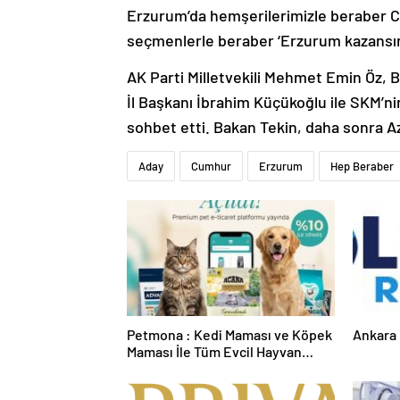
Erzurum’da hemşerilerimizle beraber Cum
seçmenlerle beraber ‘Erzurum kazansın
AK Parti Milletvekili Mehmet Emin Öz,
İl Başkanı İbrahim Küçükoğlu ile SKM’nin 
sohbet etti. Bakan Tekin, daha sonra Azi
Aday
Cumhur
Erzurum
Hep Beraber
Petmona : Kedi Maması ve Köpek
Ankara 
Maması İle Tüm Evcil Hayvan
Ürünleri