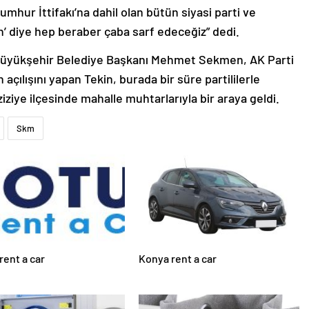
hur İttifakı’na dahil olan bütün siyasi parti ve
’ diye hep beraber çaba sarf edeceğiz” dedi.
 Büyükşehir Belediye Başkanı Mehmet Sekmen, AK Parti
açılışını yapan Tekin, burada bir süre partililerle
ziye ilçesinde mahalle muhtarlarıyla bir araya geldi.
Skm
rent a car
Konya rent a car