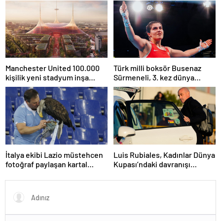
olurdum
Manchester United 100.000
Türk milli boksör Busenaz
kişilik yeni stadyum inşa
Sürmeneli, 3. kez dünya
etmeyi planlıyor
şampiyonu oldu
İtalya ekibi Lazio müstehcen
Luis Rubiales, Kadınlar Dünya
fotoğraf paylaşan kartal
Kupası’ndaki davranışı
eğitmenini kovdu
nedeniyle cinsel saldırıdan
suçlu bulundu