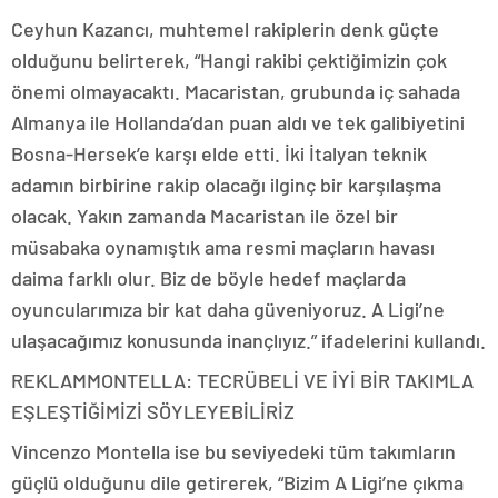
Ceyhun Kazancı, muhtemel rakiplerin denk güçte
olduğunu belirterek, “Hangi rakibi çektiğimizin çok
önemi olmayacaktı. Macaristan, grubunda iç sahada
Almanya ile Hollanda’dan puan aldı ve tek galibiyetini
Bosna-Hersek’e karşı elde etti. İki İtalyan teknik
adamın birbirine rakip olacağı ilginç bir karşılaşma
olacak. Yakın zamanda Macaristan ile özel bir
müsabaka oynamıştık ama resmi maçların havası
daima farklı olur. Biz de böyle hedef maçlarda
oyuncularımıza bir kat daha güveniyoruz. A Ligi’ne
ulaşacağımız konusunda inançlıyız.” ifadelerini kullandı.
REKLAM
MONTELLA: TECRÜBELİ VE İYİ BİR TAKIMLA
EŞLEŞTİĞİMİZİ SÖYLEYEBİLİRİZ
Vincenzo Montella ise bu seviyedeki tüm takımların
güçlü olduğunu dile getirerek, “Bizim A Ligi’ne çıkma