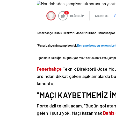
0
BEĞENDİM
ABONE OL
Fenerbahçe Teknik Direktörü Jose Mourinho, Samsunspor il
"Fenerbahçe'nin şampiyonluk
Deneme bonusu veren sitel
şansının kaldığını düşünüyor mu?" sorusuna "Evet. Şampi
Fenerbahçe
Teknik Direktörü Jose Mou
ardından dikkat çeken açıklamalarda bul
konuştu.
"MAÇI KAYBETMEMİZ İ
Portekizli teknik adam, "Bugün gol ata
gelen 1 şutu yok. Maçı kazanmak
Bahis 