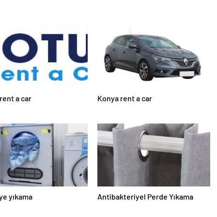
rent a car
Konya rent a car
ye yıkama
Antibakteriyel Perde Yıkama