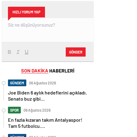
HIZLI YORUM YAP
GÖNDER
SON DAKİKA
HABERLERİ
GÜNDEM
06 Ağustos 2026
Joe Biden 6 aylık hedeflerini açıkladı.
Senato buz gibi…
SPOR
06 Ağustos 2026
En fazla kızaran takım Antalyaspor!
Tam 5 futbolcu….