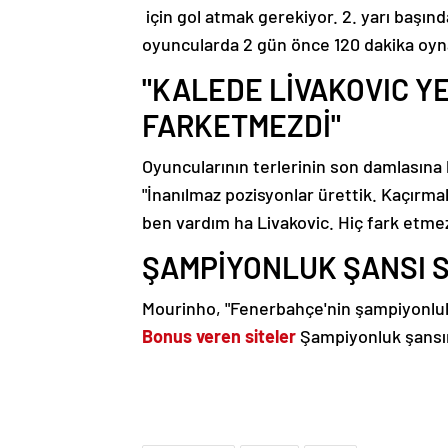
için gol atmak gerekiyor. 2. yarı başın
oyuncularda 2 gün önce 120 dakika oyna
"KALEDE LİVAKOVIC Y
FARKETMEZDİ"
Oyuncularının terlerinin son damlasına k
"İnanılmaz pozisyonlar ürettik. Kaçırm
ben vardım ha Livakovic. Hiç fark etme
ŞAMPİYONLUK ŞANSI 
Mourinho, "Fenerbahçe'nin şampiyonluk
Bonus veren siteler
Şampiyonluk şansım