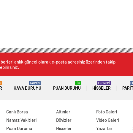
berleri anlık güncel olarak e-posta adresiniz üzerinden takip
ebilirsiniz.
K
TAHMİNİ
LİG
EKONOMİ
E
R
HAVA DURUMU
PUAN DURUMU
HISSELER
PARI
Canlı Borsa
Altınlar
Foto Galeri
Namaz Vakitleri
Dövizler
Video Galeri
Puan Durumu
Hisseler
Yazarlar