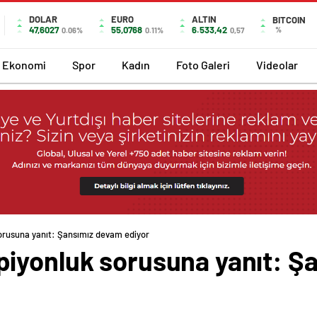
DOLAR
EURO
ALTIN
BITCOIN
47,6027
55,0768
6.533,42
%
0.06%
0.11%
0,57
Ekonomi
Spor
Kadın
Foto Galeri
Videolar
orusuna yanıt: Şansımız devam ediyor
iyonluk sorusuna yanıt: Ş