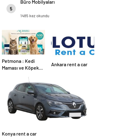
Büro Mobilyaları
5
1485 kez okundu
Petmona : Kedi
Ankara rent a car
Maması ve Köpek
Maması İle Tüm
Evcil Hayvan
Ürünleri
Konya rent a car