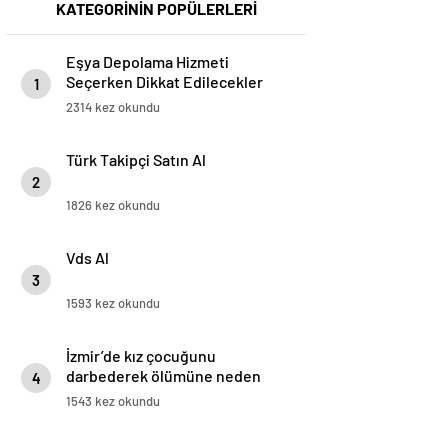
KATEGORİNİN POPÜLERLERİ
Eşya Depolama Hizmeti
Seçerken Dikkat Edilecekler
1
2314 kez okundu
Türk Takipçi Satın Al
2
1826 kez okundu
Vds Al
3
1593 kez okundu
İzmir’de kız çocuğunu
darbederek ölümüne neden
4
olan sanığın duruşması başladı
1543 kez okundu