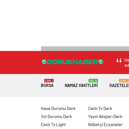
Ha
ed
CANLI
ANLIK
GÜNLÜ
BORSA
NAMAZ VAKITLERI
GAZETELE
Hava Durumu Dark
Canlı Tv Dark
Yol Durumu Dark
Yayın Akışları Dark
Canlı Tv Light
Nöbetçi Eczaneler