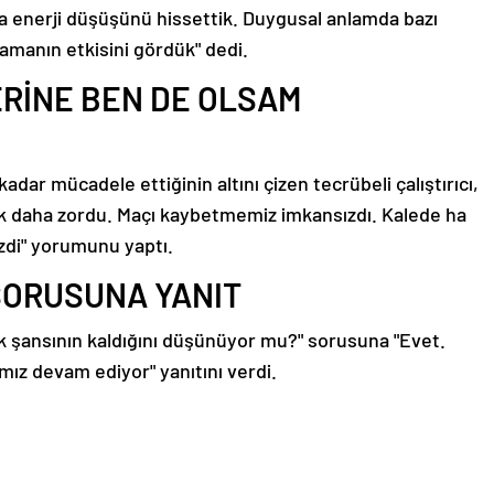
da enerji düşüşünü hissettik. Duygusal anlamda bazı
manın etkisini gördük" dedi.
ERİNE BEN DE OLSAM
adar mücadele ettiğinin altını çizen tecrübeli çalıştırıcı,
ak daha zordu. Maçı kaybetmemiz imkansızdı. Kalede ha
zdi" yorumunu yaptı.
SORUSUNA YANIT
 şansının kaldığını düşünüyor mu?" sorusuna "Evet.
ız devam ediyor" yanıtını verdi.