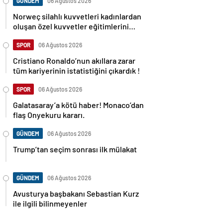
GÜNDEM
06 Ağustos 2026
Norweç silahlı kuvvetleri kadınlardan
oluşan özel kuvvetler eğitimlerini
başlattı.
SPOR
06 Ağustos 2026
Cristiano Ronaldo’nun akıllara zarar
tüm kariyerinin istatistiğini çıkardık !
SPOR
06 Ağustos 2026
Galatasaray’a kötü haber! Monaco’dan
flaş Onyekuru kararı.
GÜNDEM
06 Ağustos 2026
Trump’tan seçim sonrası ilk mülakat
GÜNDEM
06 Ağustos 2026
Avusturya başbakanı Sebastian Kurz
ile ilgili bilinmeyenler