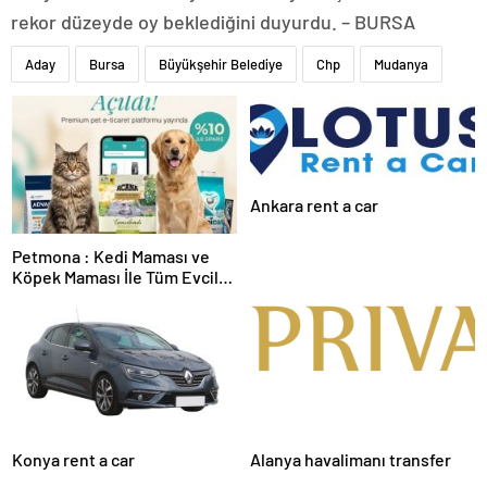
rekor düzeyde oy beklediğini duyurdu. – BURSA
Aday
Bursa
Büyükşehir Belediye
Chp
Mudanya
Ankara rent a car
Petmona : Kedi Maması ve
Köpek Maması İle Tüm Evcil
Hayvan Ürünleri
Konya rent a car
Alanya havalimanı transfer